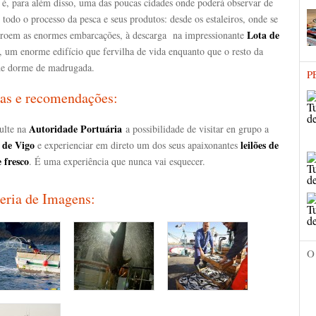
 é, para além disso, uma das poucas cidades onde poderá observar de
 todo o processo da pesca e seus produtos: desde os estaleiros, onde se
Lota de
troem as enormes embarcações, à descarga na impressionante
, um enorme edifício que fervilha de vida enquanto que o resto da
de dorme de madrugada.
P
as e recomendações:
Autoridade Portuária
ulte na
a possibilidade de visitar en grupo a
 de Vigo
leilões de
e experienciar em direto um dos seus apaixonantes
e fresco
. É uma experiência que nunca vai esquecer.
eria de Imagens:
O