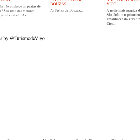
BOUZAS
VIGO
da não conhece as
praias de
As
festas de
Bouzas
...
A noite mais mágica 
o
? São uma das maiores
São João e o primeiro
ções da cidade. As...
amanhecer do verão n
Cíes...
ts by @TurismodeVigo