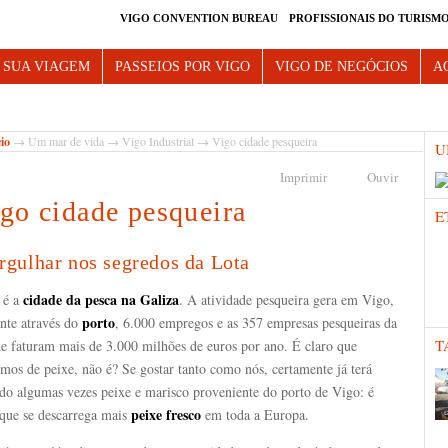
VIGO CONVENTION BUREAU
PROFISSIONAIS DO TURISM
e Vigo
 SUA VIAGEM
PASSEIOS POR VIGO
VIGO DE NEGÓCIOS
A
cio
→
Um mar de vida
→
Vigo Industrial
→ Vigo cidade pesqueira
U
Imprimir
Ouvir
go cidade pesqueira
E
gulhar nos segredos da Lota
cidade da
pesca na Galiza
 é a
. A atividade pesqueira gera em Vigo,
porto
nte através do
, 6.000 empregos e as 357 empresas pesqueiras da
T
de faturam mais de 3.000 milhões de euros por ano. É claro que
mos de peixe, não é? Se gostar tanto como nós, certamente já terá
do algumas vezes peixe e marisco proveniente do porto de Vigo: é
peixe fresco
 que se descarrega mais
em toda a Europa.