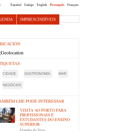
Español
Galego
English
Português
Français
O
Search this site
GENDA
IMPRESCINDÍVEIS
BICACIÓN
TIQUETAS
CIDADE
GASTRONOMIA
MAR
NEGÓCIOS
AMBÉM LHE PODE INTERESSAR
VISITA AO PORTO PARA
PROFISSIONAIS E
ESTUDANTES DO ENSINO
SUPERIOR
O
porto de Vigo...