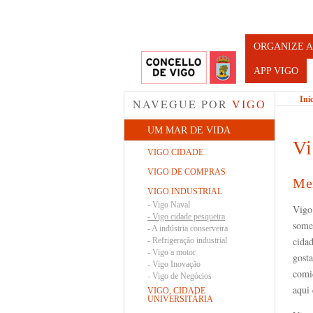
Turismo d
ORGANIZE A
APP VIGO
Iní
NAVEGUE POR
VIGO
UM MAR DE VIDA
Vi
VIGO CIDADE
VIGO DE COMPRAS
Mer
VIGO INDUSTRIAL
-
Vigo Naval
Vigo
-
Vigo cidade pesqueira
some
-
A indústria conserveira
cida
-
Refrigeração industrial
-
Vigo a motor
gosta
-
Vigo Inovação
comi
-
Vigo de Negócios
aqui
VIGO, CIDADE
UNIVERSITÁRIA