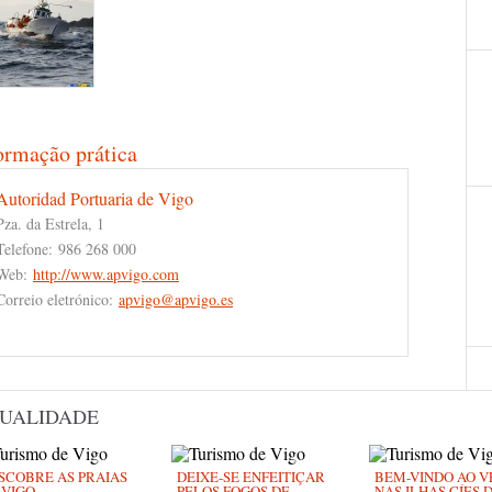
ormação prática
Autoridad Portuaria de Vigo
Pza. da Estrela, 1
Telefone:
986 268 000
Web:
http://www.apvigo.com
Correio eletrónico:
apvigo@apvigo.es
UALIDADE
SCOBRE AS PRAIAS
DEIXE-SE ENFEITIÇAR
BEM-VINDO AO 
 VIGO
PELOS FOGOS DE
NAS ILHAS CÍES 