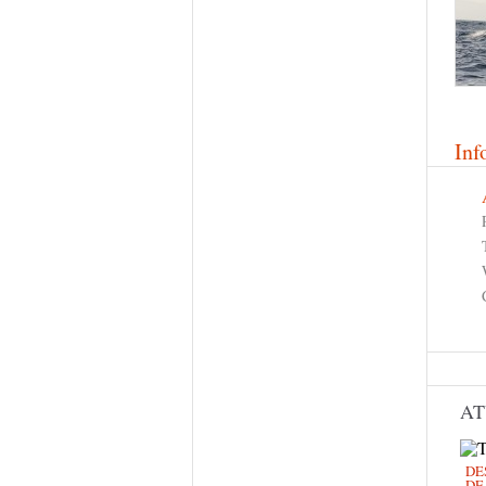
Inf
AT
DE
DE