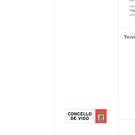
Ain
Vig
atra
Twee