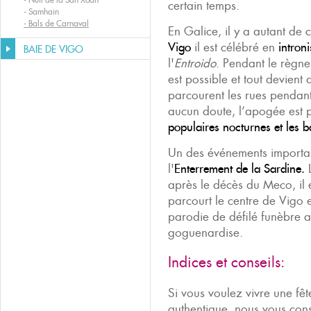
certain temps.
-
Samhain
-
Bals de Carnaval
En Galice, il y a autant de 
Vigo
il est célébré en
intron
BAIE DE VIGO
l'
Entroido
. Pendant le règne 
est possible et tout devient 
parcourent les rues pendant
aucun doute, l’apogée est p
populaires nocturnes et les 
Un des événements importa
l'
Enterrement de la Sardine.
L
après le décès du Meco, il e
parcourt le centre de Vigo 
parodie de défilé funèbre
goguenardise.
Indices et conseils:
Si vous voulez vivre une fêt
authentique, nous vous cons