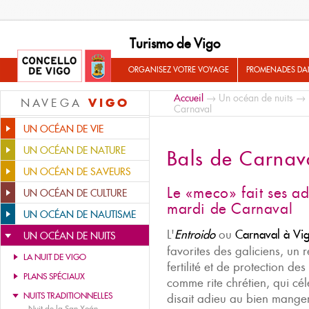
Turismo de Vigo
ORGANISEZ VOTRE VOYAGE
PROMENADES DA
Accueil
→
Un océan de nuits
→
VIGO
NAVEGA
Carnaval
UN OCÉAN DE VIE
UN OCÉAN DE NATURE
Bals de Carnav
UN OCÉAN DE SAVEURS
Le «meco» fait ses ad
UN OCÉAN DE CULTURE
mardi de Carnaval
UN OCÉAN DE NAUTISME
L'
Entroido
ou
Carnaval à Vi
UN OCÉAN DE NUITS
favorites des galiciens, un 
LA NUIT DE VIGO
fertilité et de protection des
PLANS SPÉCIAUX
comme rite chrétien, qui cé
NUITS TRADITIONNELLES
disait adieu au bien mange
-
Nuit de la San Xoán