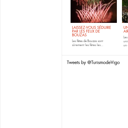
LAISSEZ-VOUS SÉDUIRE
UN
PAR LES FEUX DE
AI
BOUZAS
Le
Les
fêtes de
Bouzas
sont
uni
sûrement les fêtes les...
un 
Tweets by @TurismodeVigo