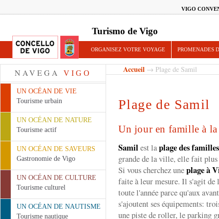
VIGO CONVE
Turismo de Vigo
ORGANISEZ VOTRE VOYAGE
PROMENADES D
Accueil
→ Plage de Samil
NAVEGA
VIGO
UN OCÉAN DE VIE
Plage de Samil
Tourisme urbain
UN OCÉAN DE NATURE
Un jour en famille à l
Tourisme actif
Samil
plage des famille
est la
UN OCÉAN DE SAVEURS
grande de la ville, elle fait pl
Gastronomie de Vigo
plage à V
Si vous cherchez une
UN OCÉAN DE CULTURE
faite à leur mesure. Il s'agit d
Tourisme culturel
toute l'année parce qu'aux avan
s'ajoutent ses équipements: trois
UN OCÉAN DE NAUTISME
une piste de roller, le parking g
Tourisme nautique