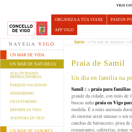
VIGO CO
Turismo de Vigo
ORGANIZA A TÚA VIAXE
PASEOS P
APP VIGO
Inicio
→
Un mar de natureza
→
P
NAVEGA
VIGO
UN MAR DE VIDA
Praia de Samil
UN MAR DE NATUREZA
10 ACTIVIDADES
Un día en familia na p
IMPRESCINDIBLES
PARQUES NACIONAIS
Samil
praia para familias
é a
SENDEIRISMO
grande da cidade, con máis de 
praia en Vigo par
buscas unha
CICLOTURISMO
medida. É a máis animada duran
DEPORTE EN VIGO
do enorme areal súmase o seu e
AVENTURA EN VIGO
canchas de baloncesto, pista de
restaurantes, cafeterías, zonas 
UN MAR DE SABORES