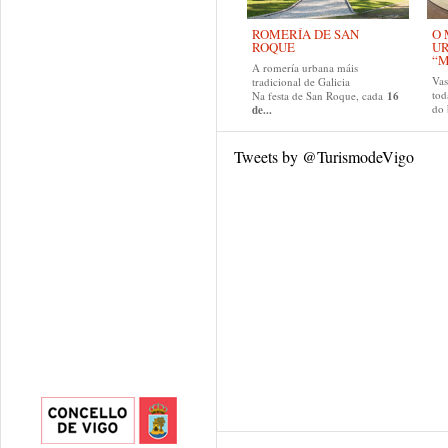
ROMERÍA DE SAN
O 
ROQUE
U
“M
A romería urbana máis
Va
tradicional de Galicia
tod
Na festa de San Roque, cada
16
do
de...
Tweets by @TurismodeVigo