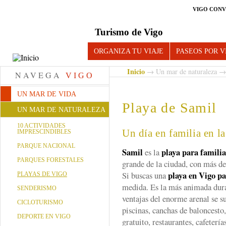
VIGO CONV
Turismo de Vigo
ORGANIZA TU VIAJE
PASEOS POR V
Inicio
→
Un mar de naturaleza
NAVEGA
VIGO
UN MAR DE VIDA
Playa de Samil
UN MAR DE NATURALEZA
10 ACTIVIDADES
Un día en familia en l
IMPRESCINDIBLES
PARQUE NACIONAL
Samil
playa para familia
es la
PARQUES FORESTALES
grande de la ciudad, con más d
playa en Vigo pa
Si buscas una
PLAYAS DE VIGO
medida. Es la más animada duran
SENDERISMO
ventajas del enorme arenal se s
CICLOTURISMO
piscinas, canchas de baloncesto,
DEPORTE EN VIGO
gratuito, restaurantes, cafeter