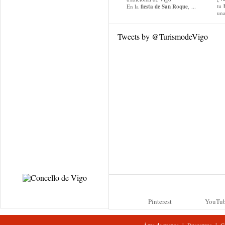
tu
En la
fiesta de San Roque
, ...
una
Tweets by @TurismodeVigo
Pinterest
YouTu