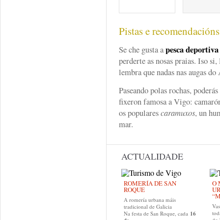
Pistas e recomendación
pesca deportiva
Se che gusta a
perderte as nosas praias. Iso si
lembra que nadas nas augas do 
Paseando polas rochas, poderás
fixeron famosa a Vigo: camarón
os populares
caramuxos
, un hu
mar.
ACTUALIDADE
ROMERÍA DE SAN
O 
ROQUE
U
“M
A romería urbana máis
Va
tradicional de Galicia
tod
Na festa de San Roque, cada
16
do