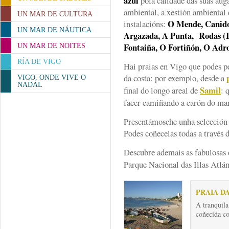
azul
pola calidade das súas aug
ambiental, a xestión ambiental 
UN MAR DE CULTURA
O Mende, Canido
instalacións:
UN MAR DE NÁUTICA
Argazada, A Punta, Rodas (Il
Fontaiña, O Fortiñón, O Adr
UN MAR DE NOITES
RÍA DE VIGO
Hai praias en Vigo que podes pe
da costa: por exemplo, desde a
VIGO, ONDE VIVE O
NADAL
Samil
final do longo areal de
: 
facer camiñando a carón do mar
Presentámosche unha selección
Podes coñecelas todas a través 
Descubre ademais as fabulosas 
Parque Nacional das Illas Atlán
PRAIA D
A tranquila
coñecida co