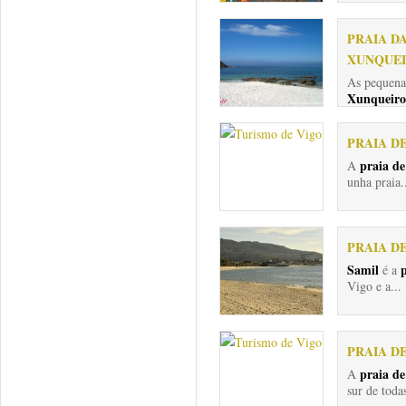
PRAIA D
XUNQUE
As pequen
Xunqueiro
PRAIA D
praia d
A
unha praia.
PRAIA D
Samil
é a
Vigo e a...
PRAIA D
praia de
A
sur de toda