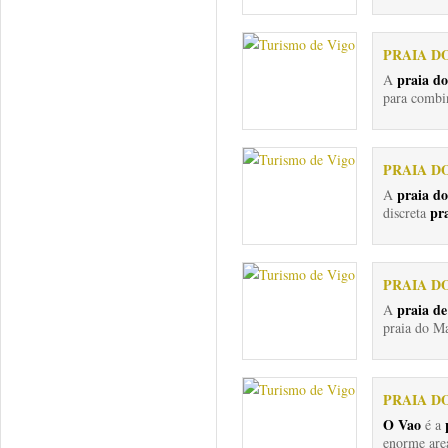
PRAIA D
praia d
A
para combin
PRAIA D
praia do
A
pr
discreta
PRAIA D
praia de
A
praia do Ma
PRAIA D
O Vao
é a
enorme area