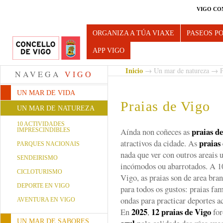
VIGO CO
Turismo de Vigo
ORGANIZA A TÚA VIAXE
PASEOS P
APP VIGO
Inicio
→
Un mar de natureza
→ Pr
NAVEGA
VIGO
UN MAR DE VIDA
Praias de Vigo
UN MAR DE NATUREZA
10 ACTIVIDADES
praias d
Aínda non coñeces as
IMPRESCINDIBLES
praias
atractivos da cidade. As
PARQUES NACIONAIS
nada que ver con outros areais 
SENDEIRISMO
incómodos ou abarrotados. A 1
CICLOTURISMO
Vigo, as praias son de area bran
DEPORTE EN VIGO
para todos os gustos: praias fam
ondas para practicar deportes a
AVENTURA EN VIGO
2025
12 praias de Vigo
En
,
for
UN MAR DE SABORES