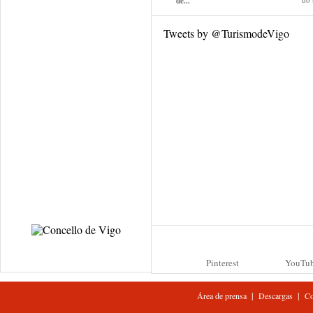
de...
Tweets by @TurismodeVigo
Pinterest
YouTu
|
|
Área de prensa
Descargas
Co