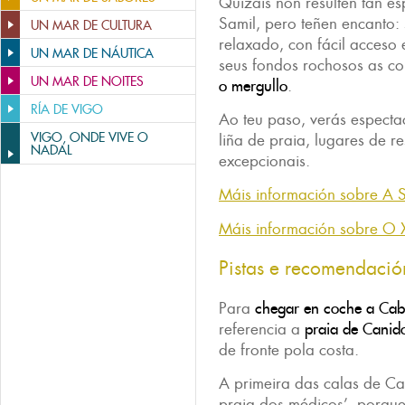
Quizais non resulten tan 
Samil, pero teñen encanto:
UN MAR DE CULTURA
relaxado, con fácil acceso
UN MAR DE NÁUTICA
seus fondos rochosos as c
UN MAR DE NOITES
o mergullo
.
RÍA DE VIGO
Ao teu paso, verás especta
VIGO, ONDE VIVE O
liña de praia, lugares de r
NADAL
excepcionais.
Máis información sobre A 
Máis información sobre O 
Pistas e recomendació
Para
chegar en coche a Cab
referencia a
praia de Canid
de fronte pola costa.
A primeira das calas de Ca
praia dos médicos’, porque