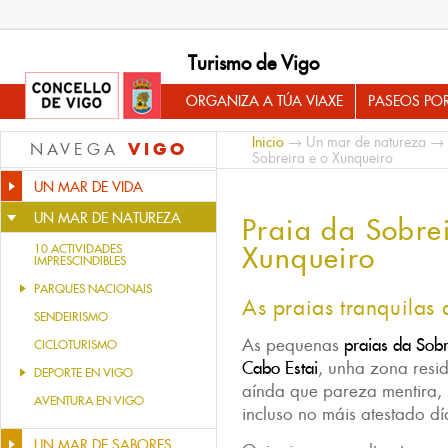
Turismo de Vigo
ORGANIZA A TÚA VIAXE
PASEOS PO
Inicio
→
Un mar de natureza
→
VIGO
NAVEGA
Sobreira e o Xunqueiro
UN MAR DE VIDA
UN MAR DE NATUREZA
Praia da Sobre
Xunqueiro
10 ACTIVIDADES
IMPRESCINDIBLES
PARQUES NACIONAIS
As praias tranquilas
SENDEIRISMO
As pequenas
praias da Sob
CICLOTURISMO
Cabo Estai
, unha zona resid
DEPORTE EN VIGO
aínda que pareza mentira, 
AVENTURA EN VIGO
incluso no máis atestado dí
UN MAR DE SABORES