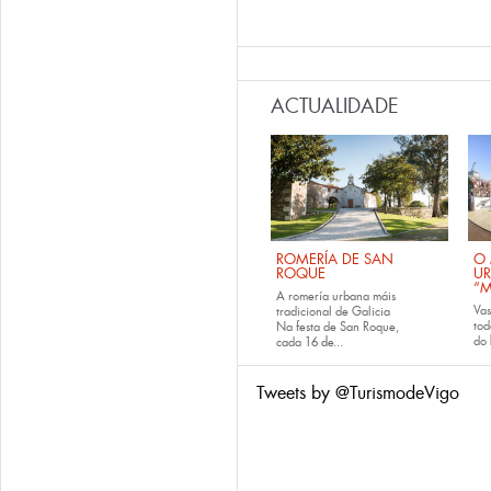
ACTUALIDADE
ROMERÍA DE SAN
O 
ROQUE
U
“M
A romería urbana máis
Va
tradicional de Galicia
tod
Na festa de San Roque,
do
cada
16 de...
Tweets by @TurismodeVigo