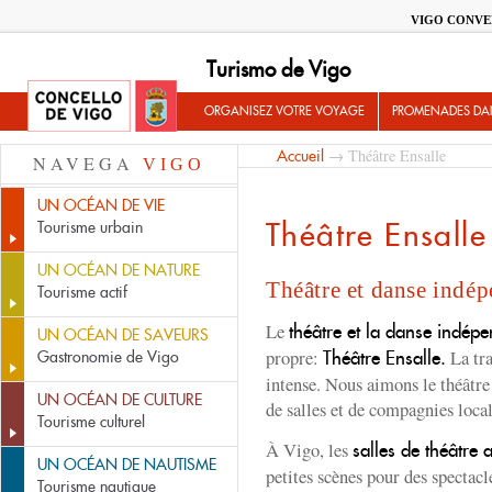
VIGO CONVE
Turismo de Vigo
ORGANISEZ VOTRE VOYAGE
PROMENADES DA
→ Théâtre Ensalle
Accueil
NAVEGA
VIGO
UN OCÉAN DE VIE
Théâtre Ensalle
Tourisme urbain
UN OCÉAN DE NATURE
Théâtre et danse indé
Tourisme actif
Le
théâtre et la danse indép
UN OCÉAN DE SAVEURS
propre:
La tra
Théâtre Ensalle.
Gastronomie de Vigo
intense. Nous aimons le théâtre
UN OCÉAN DE CULTURE
de salles et de compagnies local
Tourisme culturel
À Vigo, les
salles de théâtre a
UN OCÉAN DE NAUTISME
petites scènes pour des spectacl
Tourisme nautique