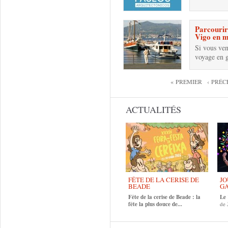
Parcourir 
Vigo en m
Si vous ve
voyage en g
Pages
« PREMIER
‹ PRÉ
ACTUALITÉS
FÊTE DE LA CERISE DE
JO
BEADE
GA
Fête de la cerise de Beade : la
Le
fête la plus douce de...
de 