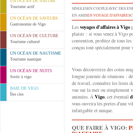
UN OCÉAN DE NATURE
Tourisme actif
SINGLES
EN COUPLE
AVEC DES EN
EN AMIS
C
EN VOYAGE D'AFFAIRES
UN OCÉAN DE SAVEURS
Gastronomie de Vigo
voyages d'affaires à Vigo
Les
p
plaisir : si vous venez à Vigo p
UN OCÉAN DE CULTURE
convention, profitez de tous les
Tourisme culturel
conçus tout spécialement pour 
UN OCÉAN DE NAUTISME
Tourisme nautique
Vous découvrirez des coins mag
UN OCÉAN DE NUITS
longue journée de réunions : dé
Sortir à vigo
de travail, connaître les lieux 
BAIE DE VIGO
vue sur la mer ou simplement v
Îles cíes
Vigo
d
animées. À
, cet éventail
vous ouvrira les portes d'une v
infatigable et unique.
QUE FAIRE À VIGO:
P