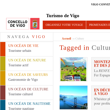
VIGO CONVE
Turismo de Vigo
ORGANISEZ VOTRE VOYAGE
PROMENADES D
NAVEGA
VIGO
Accueil
→ Culture
Tagged in
Cultu
UN OCÉAN DE VIE
Tourisme urbain
UN OCÉAN DE NATURE
MONTEZ
ET DES 
Tourisme actif
La
RENFE
Fer Espagno
UN OCÉAN DE SAVEURS
Gastronomie de Vigo
EN DÉC
UN OCÉAN DE CULTURE
À VIGO
Tourisme culturel
N'hésitez p
pour profit
UN OCÉAN DE NAUTISME
Tourisme nautique