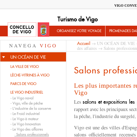
VIGO CONVE
Turismo de Vigo
ORGANISEZ VOTRE VOYAGE
PROMENADES DA
→
UN OCÉAN DE VIE
Accueil
NAVEGA
VIGO
des affaires
→ Salons professionn
UN OCÉAN DE VIE
LA VILLE DE VIGO
Salons professi
LÈCHE-VITRINES À VIGO
PARCS DE VIGO
Les plus importantes r
Vigo
LE VIGO INDUSTRIEL
-
Le Vigo naval
Les
salons et expositions les
-
Vigo, ville de pêche
rapport avec les principaux sect
-
L'industrie de la conserve
-
Le Froid industriel
la pêche, l'industrie du surgelé,
-
Le Vigo à moteur
-
Le Vigo Innovation
Vigo est une des villes d'Espa
-
Le Vigo des affaires
salons officiellement recensés
·
Salons professionnels