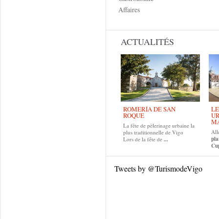
Affaires
ACTUALITÉS
ROMERÍA DE SAN
LE
ROQUE
UR
MA
La fête de pèlerinage urbaine la
All
plus traditionnelle de Vigo
pla
Lors de la fête de
...
Cup
Tweets by @TurismodeVigo