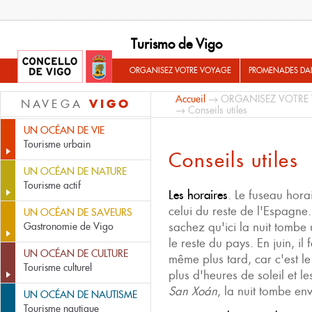
Turismo de Vigo
ORGANISEZ VOTRE VOYAGE
PROMENADES DA
Accueil
→
ORGANISEZ VOTRE
VIGO
NAVEGA
→ Conseils utiles
UN OCÉAN DE VIE
Tourisme urbain
Conseils utiles
UN OCÉAN DE NATURE
Tourisme actif
Les horaires
. Le fuseau hor
celui du reste de l'Espagne
UN OCÉAN DE SAVEURS
sachez qu'ici la nuit tombe
Gastronomie de Vigo
le reste du pays. En juin, il
UN OCÉAN DE CULTURE
même plus tard, car c'est le
Tourisme culturel
plus d'heures de soleil et les
San Xoán
, la nuit tombe env
UN OCÉAN DE NAUTISME
Tourisme nautique