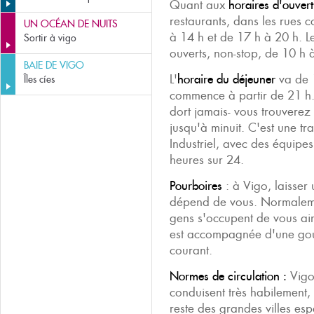
Quant aux
horaires d'ouver
restaurants, dans les rues 
UN OCÉAN DE NUITS
à 14 h et de 17 h à 20 h. L
Sortir à vigo
ouverts, non-stop, de 10 h 
BAIE DE VIGO
L'
horaire du déjeuner
va de 1
Îles cíes
commence à partir de 21 h. 
dort jamais- vous trouverez
jusqu'à minuit. C'est une tr
Industriel, avec des équipes
heures sur 24.
Pourboires
: à Vigo, laisser
dépend de vous. Normalem
gens s'occupent de vous ai
est accompagnée d'une gour
courant.
Normes de circulation :
Vigo 
conduisent très habilement
reste des grandes villes es