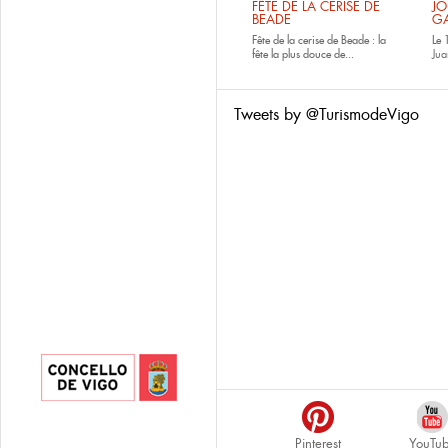
FÊTE DE LA CERISE DE
JO
BEADE
GA
Fête de la cerise de Beade : la
Le 
fête la plus douce de...
Jua
Tweets by @TurismodeVigo
Pinterest
YouTu