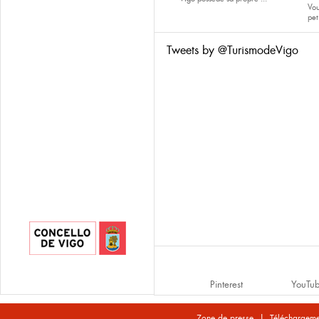
Vou
pet
Tweets by @TurismodeVigo
Pinterest
YouTu
|
Zone de presse
Téléchargeme