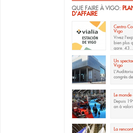
QUE FAIRE À VIGO:
PLA
D'AFFAIRE
Centro Com
Vigo
Vivez l'ex
bien plus 
gare. 43..
Un spectac
Vigo
L'
Auditori
congrès
de.
Le monde 
Depuis 19
an à valori
La rencont