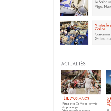
Le Salon in
Vigo,
Nava
Visitez le 
Galice
Conxemar e
Galice
, au
Pages
ACTUALITÉS
FÊTE D'OS MAIOS
5 
SE
Fêtez avec Os Maios l'arrivée
V
du printemps
Un 
Vigo
possède sa propre ...