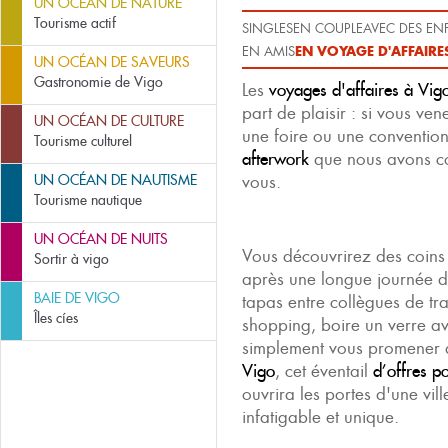
UN OCÉAN DE NATURE
Tourisme actif
SINGLES
EN COUPLE
AVEC DES EN
EN VOYAGE D'AFFAIRE
EN AMIS
UN OCÉAN DE SAVEURS
Gastronomie de Vigo
Les
voyages d'affaires à Vig
part de plaisir : si vous v
UN OCÉAN DE CULTURE
une foire ou une convention
Tourisme culturel
afterwork
que nous avons co
UN OCÉAN DE NAUTISME
vous.
Tourisme nautique
UN OCÉAN DE NUITS
Vous découvrirez des coin
Sortir à vigo
après une longue journée d
BAIE DE VIGO
tapas entre collègues de tra
Îles cíes
shopping, boire un verre av
simplement vous promener 
Vigo
, cet éventail
d’offres p
ouvrira les portes d'une vi
infatigable et unique.