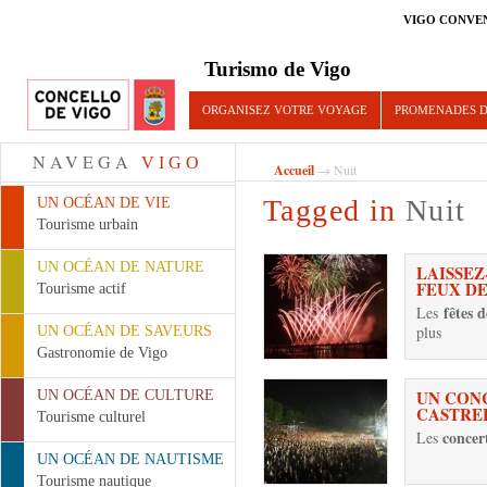
VIGO CONVE
Turismo de Vigo
ORGANISEZ VOTRE VOYAGE
PROMENADES D
NAVEGA
VIGO
Accueil
→ Nuit
Tagged in
Nuit
UN OCÉAN DE VIE
Tourisme urbain
UN OCÉAN DE NATURE
LAISSEZ
FEUX D
Tourisme actif
fêtes 
Les
plus
UN OCÉAN DE SAVEURS
Gastronomie de Vigo
UN CONC
UN OCÉAN DE CULTURE
CASTRE
Tourisme culturel
concer
Les
UN OCÉAN DE NAUTISME
Tourisme nautique