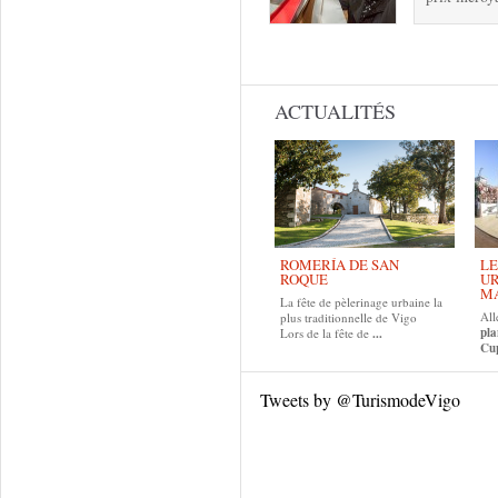
Pages
ACTUALITÉS
ROMERÍA DE SAN
LE
ROQUE
UR
MA
La fête de pèlerinage urbaine la
All
plus traditionnelle de Vigo
pla
Lors de la fête de
...
Cup
Tweets by @TurismodeVigo