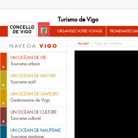
Turismo de Vigo
ORGANISEZ VOTRE VOYAGE
PROMENADES DA
Accueil
→ Vigo em números
VIGO
NAVEGA
UN OCÉAN DE VIE
Tourisme urbain
UN OCÉAN DE NATURE
Tourisme actif
UN OCÉAN DE SAVEURS
Gastronomie de Vigo
UN OCÉAN DE CULTURE
Tourisme culturel
UN OCÉAN DE NAUTISME
Tourisme nautique