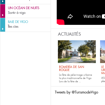
UN OCÉAN DE NUITS
Sortir à vigo
BAIE DE VIGO
Îles cíes
ACTUALITÉS
ROMERÍA DE SAN
LE
ROQUE
UR
M
La fête de pèlerinage urbaine
All
la plus traditionnelle de Vigo
pla
Lors de la fête de
...
Tweets by @TurismodeVigo