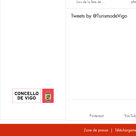
pla
Lors de la fête de
...
Tweets by @TurismodeVigo
Pinterest
YouTu
|
Zone de presse
Téléchargeme