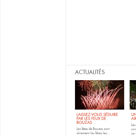
ACTUALITÉS
LAISSEZ-VOUS SÉDUIRE
UN
PAR LES FEUX DE
AI
BOUZAS
Le
Les
fêtes de
Bouzas
sont
uni
sûrement les fêtes les...
un 