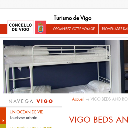
Turismo de Vigo
ORGANISEZ VOTRE VOYAGE
PROMENADES DA
Accueil
→ VIGO BEDS AND R
VIGO
NAVEGA
UN OCÉAN DE VIE
VIGO BEDS A
Tourisme urbain