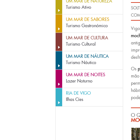
UM MAR DE NATUREZA
Turismo Ativo
SOLT
COM
UM MAR DE SABORES
Turismo Gastronómico
Vigo
moch
UM MAR DE CULTURA
anti
Turismo Cultural
impr
UM MAR DE NÁUTICA
desf
Turismo Náutico
Os
p
UM MAR DE NOITES
mão 
Lazer Noturno
perm
hábi
RIA DE VIGO
pode
Ilhas Cíes
O Q
MOC