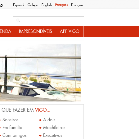
Español
Galego
English
Português
Français
MO
Search this site
ENDA
IMPRESCINDÍVEIS
APP VIGO
 QUE FAZER EM
VIGO...
Solteiros
A dois
Em família
Mochileiros
Com amigos
Executivos