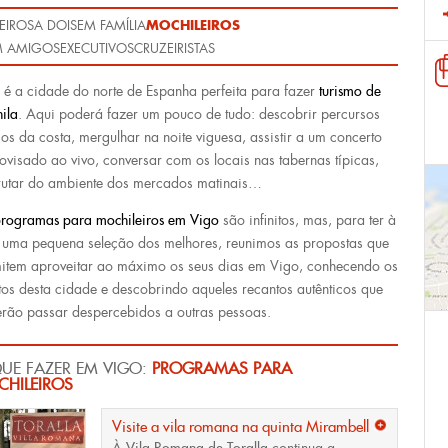
MOCHILEIROS
EIROS
A DOIS
EM FAMÍLIA
 AMIGOS
EXECUTIVOS
CRUZEIRISTAS
 é a cidade do norte de Espanha perfeita para fazer
turismo de
ila
. Aqui poderá fazer um pouco de tudo: descobrir percursos
gos da costa, mergulhar na noite viguesa, assistir a um concerto
ovisado ao vivo, conversar com os locais nas tabernas típicas,
rutar do ambiente dos mercados matinais…
rogramas para mochileiros em Vigo
são infinitos, mas, para ter à
uma pequena seleção dos melhores, reunimos as propostas que
item aproveitar ao máximo os seus dias em Vigo, conhecendo os
tos desta cidade e descobrindo aqueles recantos autênticos que
rão passar despercebidos a outras pessoas.
UE FAZER EM VIGO:
PROGRAMAS PARA
HILEIROS
Visite a vila romana na quinta Mirambell