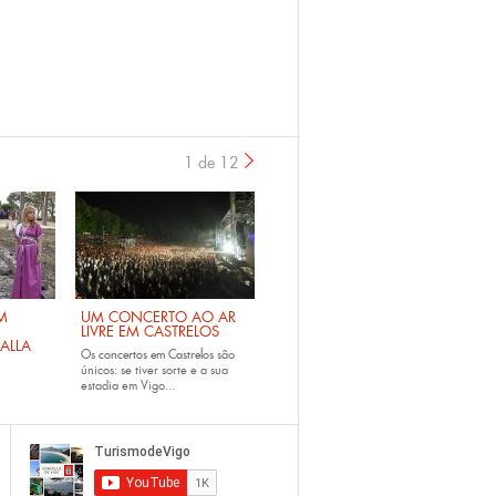
1 de 12
›
M
UM CONCERTO AO AR
LIVRE EM CASTRELOS
ALLA
Os
concertos em Castrelos
são
únicos: se tiver sorte e a sua
estadia em Vigo...