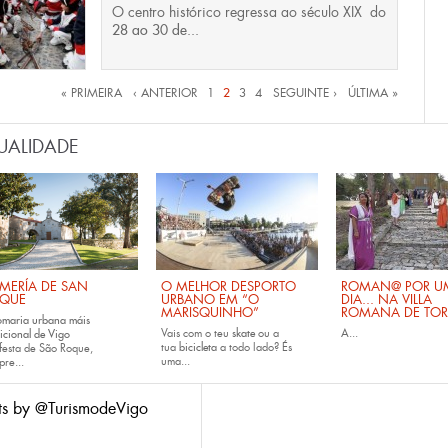
O
centro histórico
regressa ao século XIX do
28 ao 30 de...
inas
« PRIMEIRA
‹ ANTERIOR
1
2
3
4
SEGUINTE ›
ÚLTIMA »
UALIDADE
MERÍA DE SAN
O MELHOR DESPORTO
ROMAN@ POR U
QUE
URBANO EM “O
DIA... NA VILLA
MARISQUINHO”
ROMANA DE TOR
omaria urbana máis
Vais com o teu
skate
ou a
A...
icional de Vigo
tua
bicicleta
a todo lado? És
festa de São Roque,
uma...
pre...
ts by @TurismodeVigo