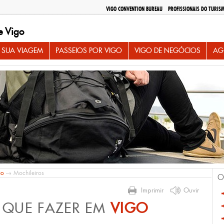
VIGO CONVENTION BUREAU
PROFISSIONAIS DO TURIS
e Vigo
 SUA VIAGEM
PASSEIOS POR VIGO
VIGO DE NEGÓCIOS
AG
io
→ Mochileiros
O
Imprimir
Ouvir
 QUE FAZER EM
VIGO