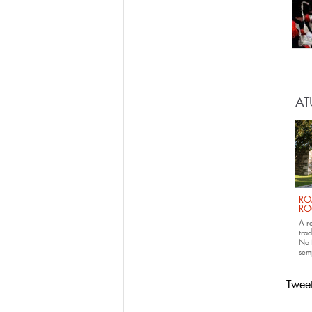
Pág
AT
RO
RO
A r
trad
Na 
sem
Twee