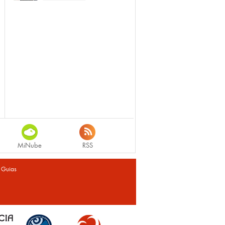
MiNube
RSS
|
Guias