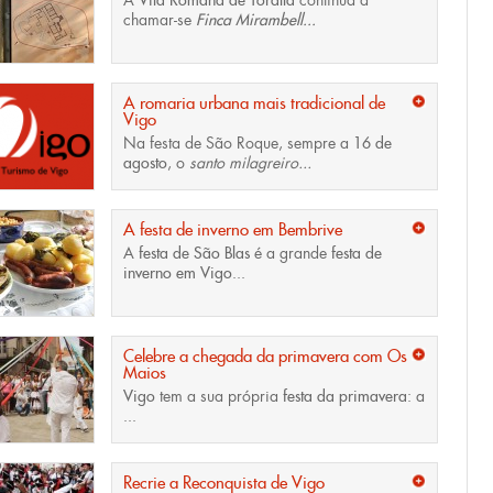
À
Vila Romana de Toralla
continua a
chamar-se
Finca Mirambell...
A romaria urbana mais tradicional de
Vigo
Na festa de São Roque, sempre a
16 de
agosto
, o
santo milagreiro...
A festa de inverno em Bembrive
A
festa de São Blas
é a grande
festa de
inverno em Vigo...
Celebre a chegada da primavera com Os
Maios
Vigo
tem a sua própria
festa da primavera:
a
...
Recrie a Reconquista de Vigo