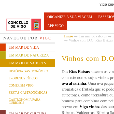
VIGO CON
Turismo de Vigo
ORGANIZE A SUA VIAGEM
PASSEIO
APP VIGO
Início
→
Um mar de sabores
→
P
NAVEGUE POR
VIGO
→ Vinhos com D.O. Rías Baixas
UM MAR DE VIDA
UM MAR DE NATUREZA
Vinhos com D.O
UM MAR DE SABORES
Rías Baixas
Das
nascem os vin
HISTÓRIA GASTRONÓMICA
com este nome, cujos vinhos p
PRODUTOS TÍPICOS
uva alvarinha
. Uma uva peque
COMER EM VIGO
aromática e frutada que se pod
FESTAS GASTRONÓMICAS
autóctones, como treixadura ou
brancos para combinar com pe
GASTRONOMÍA PARA
CURIOSOS
Vigo vinhos
provar em
das out
Ribeiro, Valdeorras, Ribeira Sa
UM MAR DE CULTURA