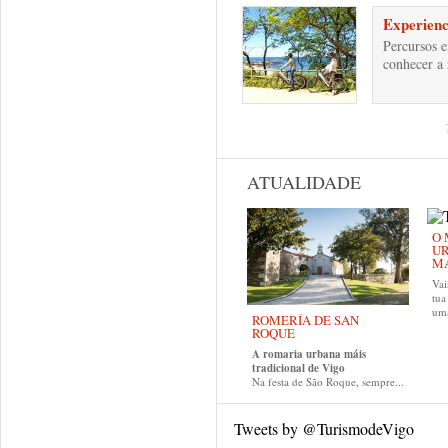
Experienci
Percursos e
conhecer a 
Páginas
ATUALIDADE
O 
UR
MA
Vai
tu
uma
ROMERÍA DE SAN
ROQUE
A romaria urbana máis
tradicional de Vigo
Na festa de São Roque, sempre...
Tweets by @TurismodeVigo