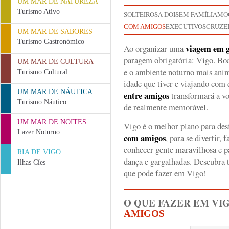
UM MAR DE NATUREZA
Turismo Ativo
SOLTEIROS
A DOIS
EM FAMÍLIA
MO
EXECUTIVOS
CRUZEI
COM AMIGOS
UM MAR DE SABORES
Turismo Gastronómico
viagem em 
Ao organizar uma
paragem obrigatória: Vigo. Bo
UM MAR DE CULTURA
e o ambiente noturno mais anim
Turismo Cultural
idade que tiver e viajando com
UM MAR DE NÁUTICA
entre amigos
transformará a vo
Turismo Náutico
de realmente memorável.
UM MAR DE NOITES
Vigo é o melhor plano para des
Lazer Noturno
com amigos
, para se divertir, 
conhecer gente maravilhosa e pa
RIA DE VIGO
dança e gargalhadas. Descubra 
Ilhas Cíes
que pode fazer em Vigo!
O QUE FAZER EM VI
AMIGOS