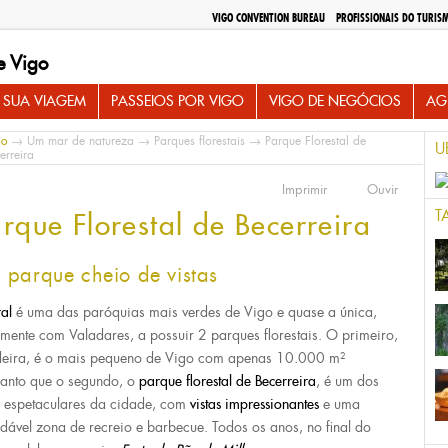
VIGO CONVENTION BUREAU
PROFISSIONAIS DO TURIS
e Vigo
 SUA VIAGEM
PASSEIOS POR VIGO
VIGO DE NEGÓCIOS
AG
io
→
Um mar de natureza
→
Parques florestais
→ Parque Florestal de
U
erreira
Imprimir
Ouvir
T
rque Florestal de Becerreira
 parque cheio de vistas
ral
é uma das paróquias mais verdes de Vigo e quase a única,
amente com Valadares, a possuir 2 parques florestais. O primeiro,
eira, é o mais pequeno de Vigo com apenas 10.000 m²
anto que o segundo, o
parque florestal de
Becerreira
, é um dos
 espetaculares da cidade, com
vistas impressionantes
e uma
dável zona de recreio e barbecue. Todos os anos, no final do