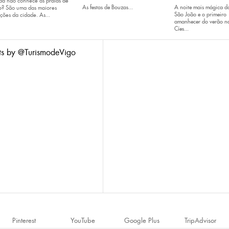
da não conhece as
praias de
As
festas de
Bouzas
...
A noite mais mágica d
o
? São uma das maiores
São João e o primeiro
ções da cidade. As...
amanhecer do verão na
Cíes...
ts by @TurismodeVigo
Pinterest
YouTube
Google Plus
TripAdvisor