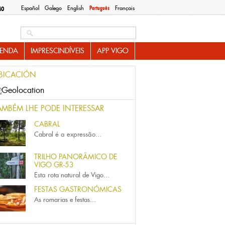
Español
Galego
English
Português
Français
MO
Search this site
ENDA
IMPRESCINDÍVEIS
APP VIGO
BICACIÓN
AMBÉM LHE PODE INTERESSAR
CABRAL
Cabral
é a expressão...
TRILHO PANORÂMICO DE
VIGO GR-53
Esta
rota natural de Vigo...
FESTAS GASTRONÓMICAS
As romarias e festas...