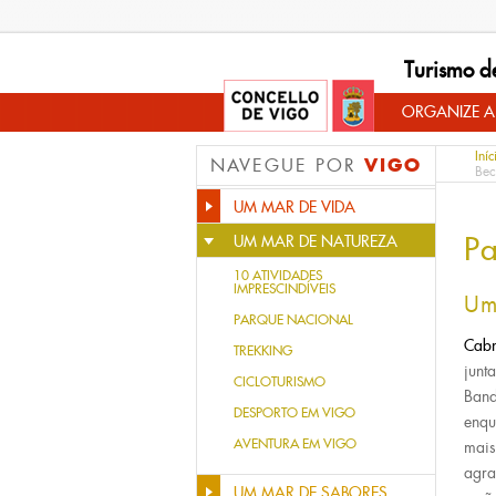
Turismo d
ORGANIZE A
Iníc
VIGO
NAVEGUE POR
Bec
UM MAR DE VIDA
Pa
UM MAR DE NATUREZA
10 ATIVIDADES
IMPRESCINDÍVEIS
Um
PARQUE NACIONAL
Cab
TREKKING
junt
CICLOTURISMO
Band
DESPORTO EM VIGO
enqu
AVENTURA EM VIGO
mais
agra
UM MAR DE SABORES