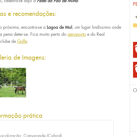
o, celebra-se aqui a
Festa do Pão de Milho
.
P
cas e recomendações:
o próxima, encontra-se a
Lagoa de Mol
, um lugar lindíssimo onde
 a pena deter-se. Fica muito perto do
aeroporto
e do Real
clube de
Golfe
.
leria de Imagens:
O
ormação prática
Localização: Cotogrande (Cabral)