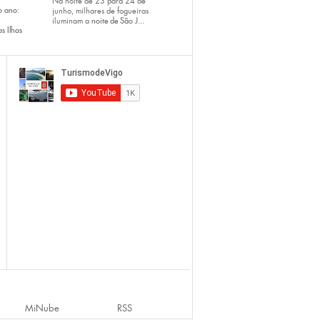
Na noite de 23 para 24 de
o ano:
junho, milhares de fogueiras
iluminam a
noite de São J...
s Ilhas
MiNube
RSS