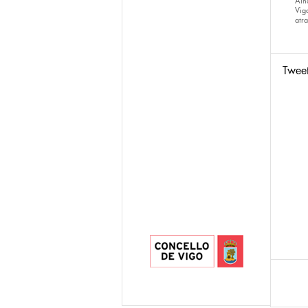
Ain
Vig
atra
Twee