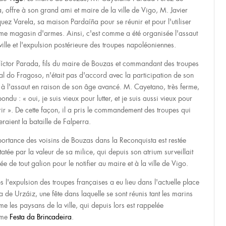
a, offre à son grand ami et maire de la ville de Vigo, M. Javier
uez Varela, sa maison Pardaíña pour se réunir et pour l'utiliser
e magasin d'armes. Ainsi, c'est comme a été organisée l'assaut
 ville et l'expulsion postérieure des troupes napoléoniennes.
íctor Parada, fils du maire de Bouzas et commandant des troupes
al do Fragoso, n'était pas d'accord avec la participation de son
 à l'assaut en raison de son âge avancé. M. Cayetano, très ferme,
ondu : « oui, je suis vieux pour lutter, et je suis aussi vieux pour
ir ». De cette façon, il a pris le commandement des troupes qui
eraient la bataille de Falperra.
portance des voisins de Bouzas dans la Reconquista est restée
tatée par la valeur de sa milice, qui depuis son atrium surveillait
rée de tout galion pour le notifier au maire et à la ville de Vigo.
s l'expulsion des troupes françaises a eu lieu dans l'actuelle place
a de Urzáiz, une fête dans laquelle se sont réunis tant les marins
e les paysans de la ville, qui depuis lors est rappelée
me
Festa da Brincadeira
.