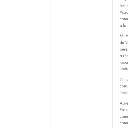
Limi
Vázq
comm
à la
M. V
du V
père
a rép
mour
libér
L'im
cons
l'ent
Aprè
Praz
comm
com