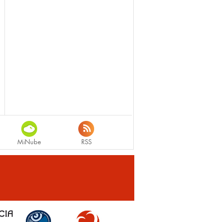
MiNube
RSS