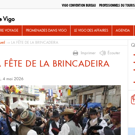
VIGO CONVENTION BUREAU
PROFESSIONNELS DU TOURI
e Vigo
TRE VOYAGE
PROMENADES DANS VIGO
LE VIGO DES AFFAIRES
AGENDA
ueil
→ LA FÊTE DE LA BRINCADEIRA
Q
Imprimer
Écouter
A FÊTE DE LA BRINCADEIRA
i, 4 mai 2026