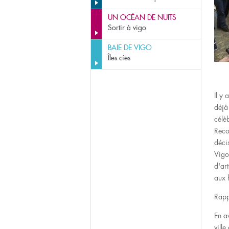
UN OCÉAN DE NUITS
Sortir à vigo
BAIE DE VIGO
Îles cíes
Il y
déjà
célè
Reco
décis
Vigo
d'ar
aux 
Rapp
En a
ville