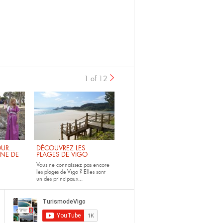
1 of 12
UR...
DÉCOUVREZ LES
INE DE
PLAGES DE VIGO
Vous ne connaissez pas encore
les
plages de Vigo ?
Elles sont
un des principaux...