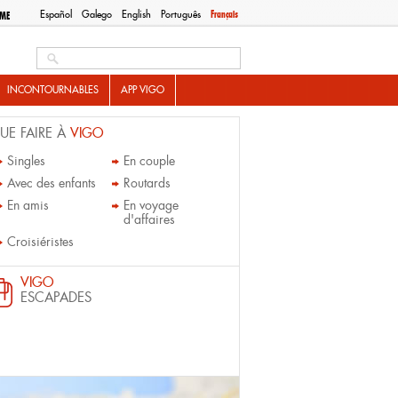
Español
Galego
English
Português
Français
SME
Search this site
INCONTOURNABLES
APP VIGO
UE FAIRE À
VIGO
Singles
En couple
Avec des enfants
Routards
En amis
En voyage
d'affaires
Croisiéristes
VIGO
ESCAPADES