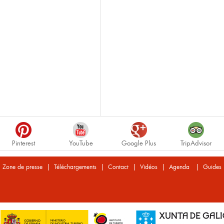
Pinterest
YouTube
Google Plus
TripAdvisor
|
|
|
|
|
Zone de presse
Téléchargements
Contact
Vidéos
Agenda
Guides