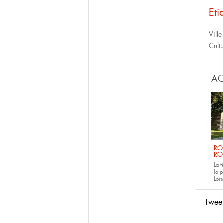
Eti
Ville
Cult
AC
RO
RO
La 
la p
Lors
Twee