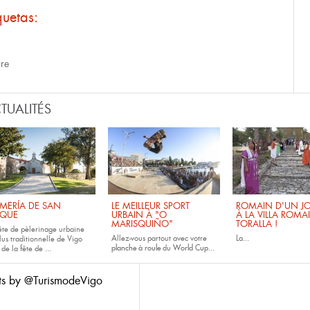
quetas:
ure
TUALITÉS
MERÍA DE SAN
LE MEILLEUR SPORT
ROMAIN D'UN JO
QUE
URBAIN À "O
À LA VILLA ROMA
MARISQUIÑO"
TORALLA !
fête de pèlerinage urbaine
Allez-vous partout avec votre
La...
lus traditionnelle de Vigo
planche à roule
du
World Cup...
 de la fête de
...
ts by @TurismodeVigo