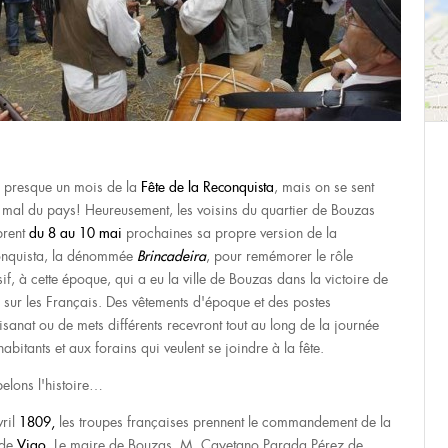
 a presque un mois de la
Fête de la Reconquista
, mais on se sent
 mal du pays! Heureusement, les voisins du quartier de Bouzas
brent
du 8 au 10 mai
prochaines sa propre version de la
nquista, la dénommée
Brincadeira
, pour remémorer le rôle
if, à cette époque, qui a eu la ville de Bouzas dans la victoire de
 sur les Français. Des vêtements d'époque et des postes
tisanat ou de mets différents recevront tout au long de la journée
habitants et aux forains qui veulent se joindre à la fête.
elons l'histoire…
vril
1809,
les troupes françaises prennent le commandement de la
 de
Vigo
. Le maire de Bouzas, M. Cayetano Parada Pérez de