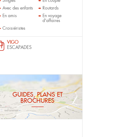
Singles
En couple
Avec des enfants
Routards
En amis
En voyage
d'affaires
Croisiéristes
VIGO
ESCAPADES
GUIDES, PLANS ET
BROCHURES