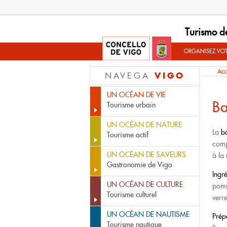
Turismo d
ORGANISEZ VO
Acc
VIGO
NAVEGA
UN OCÉAN DE VIE
Ba
Tourisme urbain
UN OCÉAN DE NATURE
La
b
Tourisme actif
comp
UN OCÉAN DE SAVEURS
à la
Gastronomie de Vigo
Ingr
UN OCÉAN DE CULTURE
pomm
Tourisme culturel
verr
UN OCÉAN DE NAUTISME
Prép
Tourisme nautique