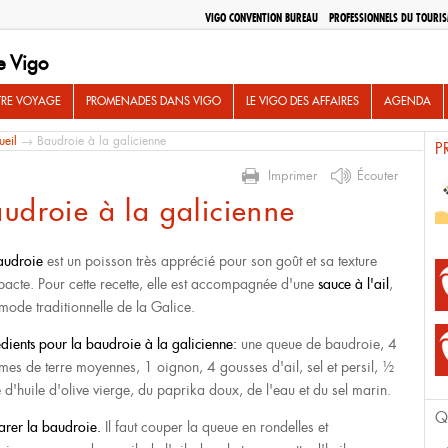
VIGO CONVENTION BUREAU
PROFESSIONNELS DU TOURI
e Vigo
TRE VOYAGE
PROMENADES DANS VIGO
LE VIGO DES AFFAIRES
AGENDA
ueil
→ Baudroie à la galicienne
P
Imprimer
Écouter
udroie à la galicienne
audroie
est un poisson très apprécié pour son goût et sa texture
acte. Pour cette recette, elle est accompagnée d'une
sauce à l'ail
,
 mode traditionnelle de la Galice.
édients pour la baudroie à la galicienne:
une queue de baudroie, 4
es de terre moyennes, 1 oignon, 4 gousses d'ail, sel et persil, ½
e d'huile d'olive vierge, du paprika doux, de l'eau et du sel marin.
Q
arer la baudroie.
Il faut couper la queue en rondelles et