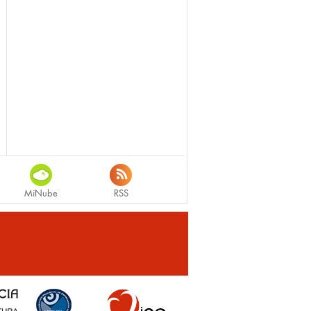
MiNube
RSS