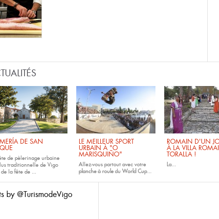
TUALITÉS
MERÍA DE SAN
LE MEILLEUR SPORT
ROMAIN D'UN JO
QUE
URBAIN À "O
À LA VILLA ROMA
MARISQUIÑO"
TORALLA !
fête de pèlerinage urbaine
Allez-vous partout avec votre
La...
lus traditionnelle de Vigo
planche à roule
du
World Cup...
 de la fête de
...
ts by @TurismodeVigo