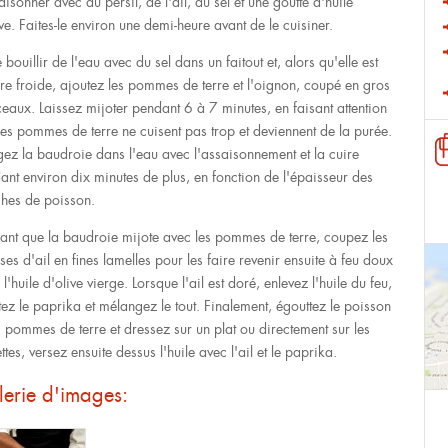
aisonner avec du persil, de l'ail, du sel et une goutte d'huile
ve. Faites-le environ une demi-heure avant de le cuisiner.
 bouillir de l'eau avec du sel dans un faitout et, alors qu'elle est
re froide, ajoutez les pommes de terre et l'oignon, coupé en gros
eaux. Laissez mijoter pendant 6 à 7 minutes, en faisant attention
les pommes de terre ne cuisent pas trop et deviennent de la purée.
gez la baudroie dans l'eau avec l'assaisonnement et la cuire
ant environ dix minutes de plus, en fonction de l'épaisseur des
ches de poisson.
ant que la baudroie mijote avec les pommes de terre, coupez les
es d'ail en fines lamelles pour les faire revenir ensuite à feu doux
l'huile d'olive vierge. Lorsque l'ail est doré, enlevez l'huile du feu,
tez le paprika et mélangez le tout. Finalement, égouttez le poisson
es pommes de terre et dressez sur un plat ou directement sur les
ttes, versez ensuite dessus l'huile avec l'ail et le paprika.
erie d'images: