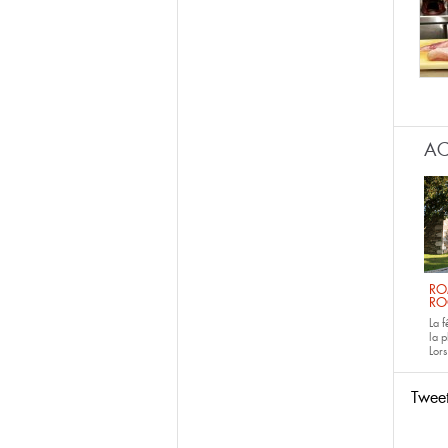
AC
RO
RO
La 
la p
Lors
Twee