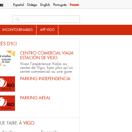
Español
Galego
English
Português
Français
SME
Search this site
INCONTOURNABLES
APP VIGO
RÈS D'ICI
CENTRO COMERCIAL VIALIA
ESTACIÓN DE VIGO
Vivez l'expérience Vialia au
centre de Vigo, bien plus qu'un
centre commercial ou une gare.
PARKING INDEPENDENCIA
PARKING AREAL
UE FAIRE À
VIGO