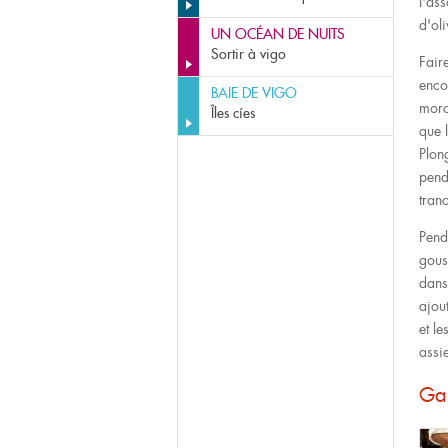
l'ass
d'oli
UN OCÉAN DE NUITS
Sortir à vigo
Faire
enco
BAIE DE VIGO
morc
Îles cíes
que 
Plon
pend
tran
Pend
gouss
dans 
ajou
et l
assie
Gal