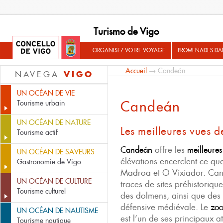
Turismo de Vigo
ORGANISEZ VOTRE VOYAGE
PROMENADES DA
Accueil
→ Candeán
VIGO
NAVEGA
UN OCÉAN DE VIE
Candeán
Tourisme urbain
UN OCÉAN DE NATURE
Les meilleures vues d
Tourisme actif
Candeán
offre les
meilleures
UN OCÉAN DE SAVEURS
élévations encerclent ce qua
Gastronomie de Vigo
Madroa et O Vixiador. Can
UN OCÉAN DE CULTURE
traces de sites préhistoriqu
Tourisme culturel
des dolmens, ainsi que des 
défensive médiévale. Le
zoo
UN OCÉAN DE NAUTISME
est l’un de ses principaux a
Tourisme nautique