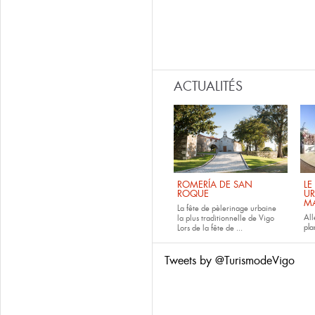
ACTUALITÉS
ROMERÍA DE SAN
LE
ROQUE
UR
M
La fête de pèlerinage urbaine
All
la plus traditionnelle de Vigo
pla
Lors de la fête de
...
Tweets by @TurismodeVigo