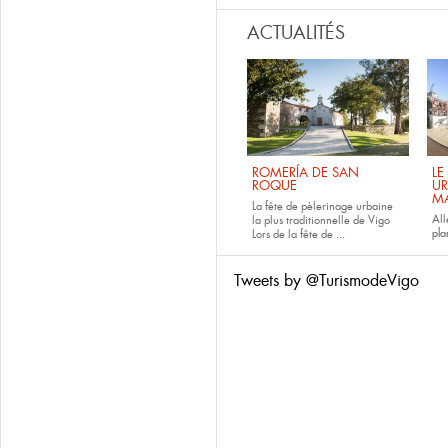
ACTUALITÉS
ROMERÍA DE SAN
LE
ROQUE
UR
M
La fête de pèlerinage urbaine
All
la plus traditionnelle de Vigo
pla
Lors de la fête de
...
Tweets by @TurismodeVigo