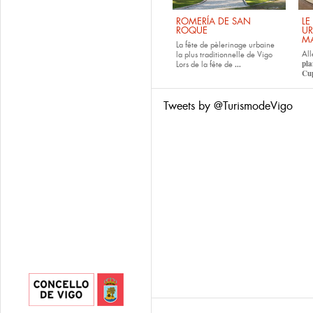
ROMERÍA DE SAN
LE
ROQUE
UR
M
La fête de pèlerinage urbaine
All
la plus traditionnelle de Vigo
pla
...
Lors de la fête de
Cup
Tweets by @TurismodeVigo