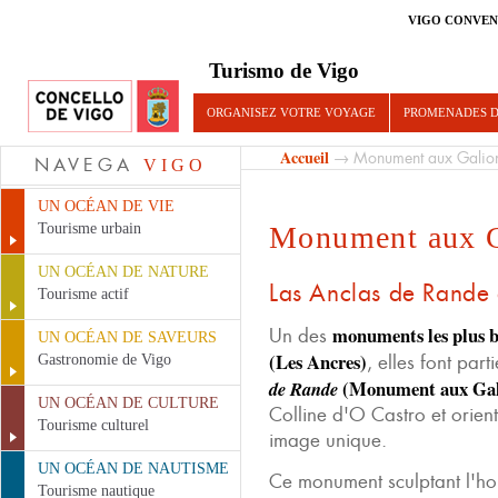
VIGO CONVEN
Turismo de Vigo
ORGANISEZ VOTRE VOYAGE
PROMENADES D
Accueil
→ Monument aux Galio
NAVEGA
VIGO
UN OCÉAN DE VIE
Tourisme urbain
Monument aux G
UN OCÉAN DE NATURE
Las Anclas de Rande
Tourisme actif
monuments les plus 
Un des
UN OCÉAN DE SAVEURS
(Les Ancres)
, elles font par
Gastronomie de Vigo
(Monument aux Gal
de Rande
UN OCÉAN DE CULTURE
Colline d'O Castro et orien
Tourisme culturel
image unique.
UN OCÉAN DE NAUTISME
Ce monument sculptant l'ho
Tourisme nautique