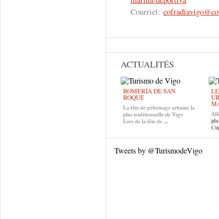
Courriel:
cofradiavigo@co
ACTUALITÉS
ROMERÍA DE SAN
LE
ROQUE
UR
MA
La fête de pèlerinage urbaine la
All
plus traditionnelle de Vigo
pla
Lors de la fête de
...
Cup
Tweets by @TurismodeVigo