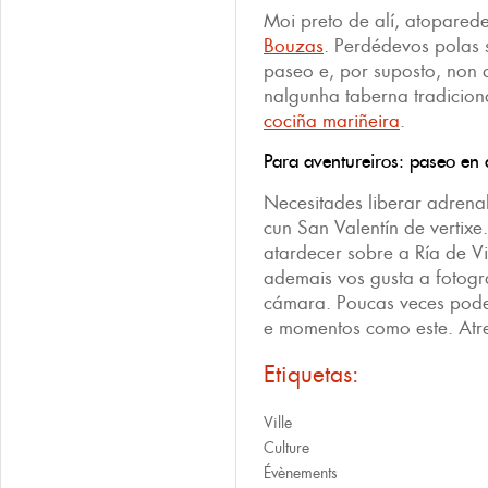
Moi preto de alí, atopared
Bouzas
. Perdédevos polas 
paseo e, por suposto, non 
nalgunha taberna tradicion
cociña mariñeira
.
Para aventureiros: paseo en 
Necesitades liberar adrena
cun San Valentín de vertixe
atardecer sobre a Ría de 
ademais vos gusta a fotogr
cámara. Poucas veces pode
e momentos como este. Atr
Etiquetas:
Ville
Culture
Évènements