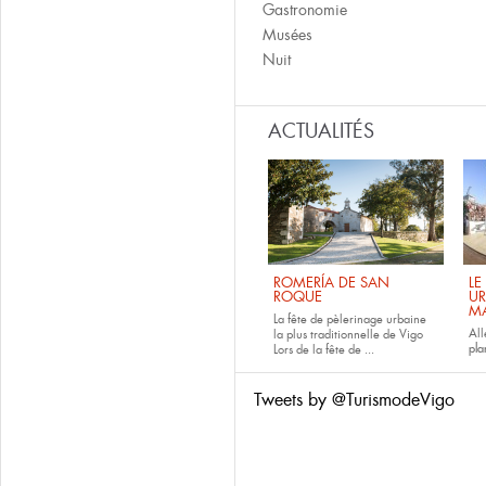
Gastronomie
Musées
Nuit
ACTUALITÉS
ROMERÍA DE SAN
LE
ROQUE
UR
M
La fête de pèlerinage urbaine
All
la plus traditionnelle de Vigo
pla
Lors de la fête de
...
Tweets by @TurismodeVigo