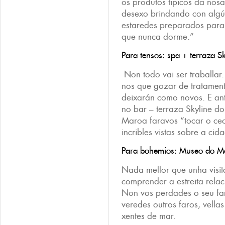
os produtos típicos da nos
desexo brindando con algú
estaredes preparados par
que nunca dorme.”
Para tensos: spa + terraza Sk
Non todo vai ser traballar
nos que gozar de tratamen
deixarán como novos. E ante
no bar – terraza Skyline d
Maroa faravos “tocar o ce
incribles vistas sobre a cid
Para bohemios: Museo do Ma
Nada mellor que unha visit
comprender a estreita relac
Non vos perdades o seu fa
veredes outros faros, vellas
xentes de mar.