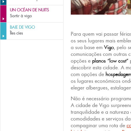
UN OCÉAN DE NUITS
Sortir à vigo
BAIE DE VIGO
Îles cíes
Para quem vai passar féria
os seus lugares mais embl
a sua base em
Vigo
, pelo 
comunicações com outras c
opções e
planos “low cost”
p
descobrir esta cidade. A m
com opções de
hospedagem 
os lugares económicos ond
eleger albergues, estalage
Não é necessário program
A cidade de Vigo surpreen
tranquilidade e a natureza
comodidades e serviços da
compaginar uma rota de
c