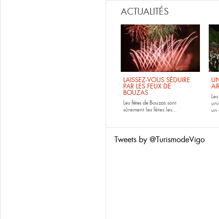
ACTUALITÉS
LAISSEZ-VOUS SÉDUIRE
UN
PAR LES FEUX DE
AI
BOUZAS
Le
Les
fêtes de
Bouzas
sont
uni
sûrement les fêtes les...
un 
Tweets by @TurismodeVigo