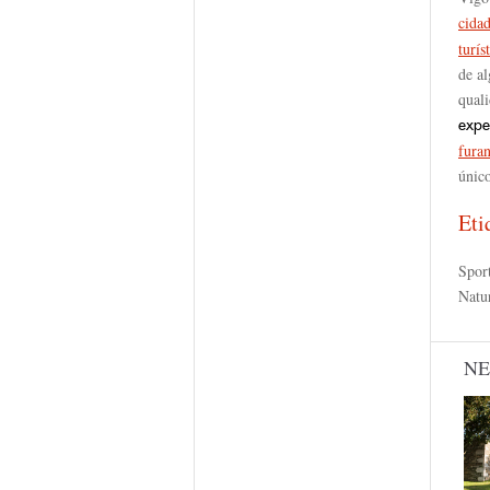
cida
turís
de a
qual
expe
fura
únic
Eti
Spor
Natu
N