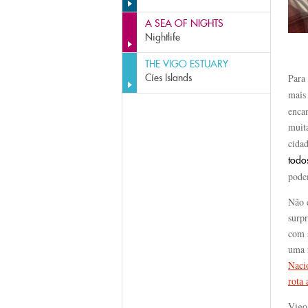
A SEA OF NIGHTS
Nightlife
THE VIGO ESTUARY
Cíes Islands
Para 
mais
enca
muit
cida
todo
pode
Não 
surpr
com 
uma 
Nacio
rota 
Vigo