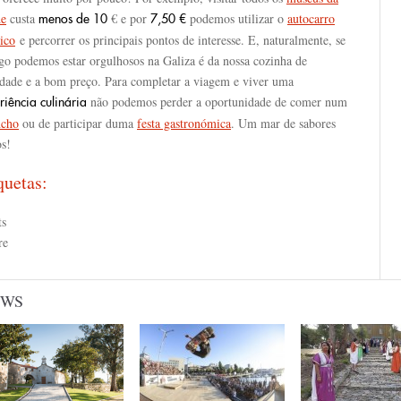
de
custa
€ e por
podemos utilizar o
autocarro
menos de 10
7,50 €
tico
e percorrer os principais pontos de interesse. E, naturalmente, se
lgo podemos estar orgulhosos na Galiza é da nossa cozinha de
idade e a bom preço. Para completar a viagem e viver uma
não podemos perder a oportunidade de comer num
riência culinária
ncho
ou de participar duma
festa gastronómica
. Um mar de sabores
os!
quetas:
ts
re
EWS