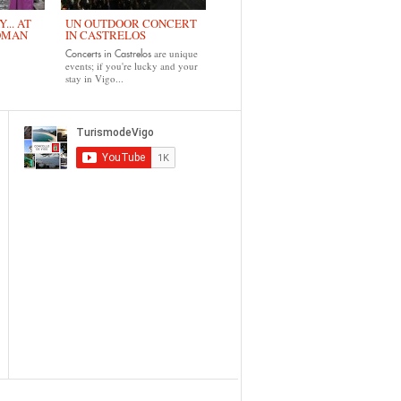
... AT
UN OUTDOOR CONCERT
OMAN
IN CASTRELOS
are unique
Concerts in Castrelos
events; if you're lucky and your
stay in Vigo...