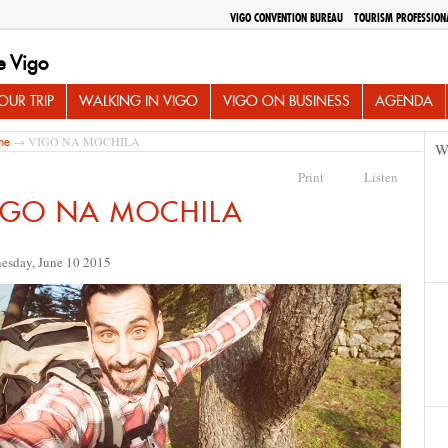
VIGO CONVENTION BUREAU
TOURISM PROFESSION
e Vigo
UR TRIP
WALKING IN VIGO
VIGO ON BUSINESS
AGENDA
→ VIGO NA MOCHILA
me
W
Print
Listen
IGO NA MOCHILA
esday, June 10 2015