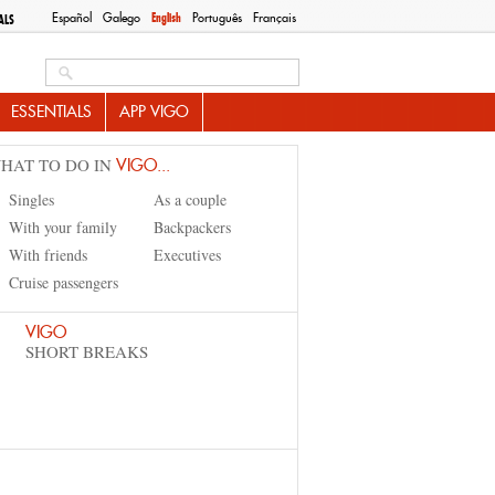
Español
Galego
English
Português
Français
ALS
Search this site
ESSENTIALS
APP VIGO
HAT TO DO IN
VIGO...
Singles
As a couple
With your family
Backpackers
With friends
Executives
Cruise passengers
VIGO
SHORT BREAKS