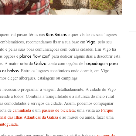
quem vai passar férias nas
e quer visitar os seus lugares
Rias Baixas
 emblemáticos, recomendamos fixar a sua base em
, pelo seu
Vigo
nto e pelas suas boas comunicações com outras cidades. Em Vigo há
as opções e
para dedicar alguns dias a descobrir esta
planos “low cost”
de. A maior urbe da
conta com opções de
Galiza
hospedagem para
. Entre os lugares económicos onde dormir, em Vigo
s os bolsos
mos eleger albergues, estalagens ou campings.
é necessário programar a viagem detalhadamente; A cidade de Vigo
eende a todos! Combina a tranquilidade e a natureza do meio rural
as comodidades e serviços da cidade. Assim, podemos compaginar
rota de
caminhada
e um
passeio de bicicleta
; uma visita ao
Parque
nal das Ilhas Atlânticas da Galiza
e ao museu ou ainda, fazer uma
autoguiada
.
 oferece muito por pouco! Por exemplo, visitar todos os
museus da