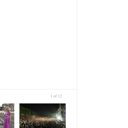
1 of 12
›