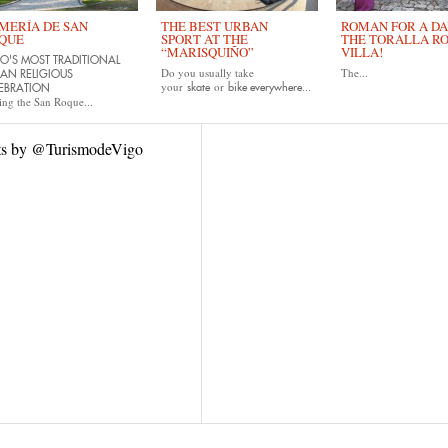
MERÍA DE SAN
THE BEST URBAN
ROMAN FOR A DAY
QUE
SPORT AT THE
THE TORALLA R
“MARISQUIÑO”
VILLA!
O'S MOST TRADITIONAL
Do you usually take
The...
AN RELIGIOUS
your
or
skate
bike
everywhere...
EBRATION
ing the San Roque...
ts by @TurismodeVigo