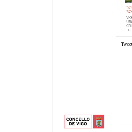
RO
RO
VIG
URB
CEL
Dur
Twee