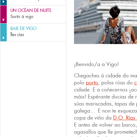
UN OCÉAN DE NUITS
Sortir à vigo
BAIE DE VIGO
Îles cíes
¡Benvido/a a Vigo!
Chegaches á cidade do ma
polo
porto
, polas rúas do
c
cidade. E a coñecernos ¡ac
máis! Espérante ducias de r
súas mariscadas, tapas de
galega... E non te esque
copa de viño da
D.O. Rías
E antes de volver ao barco
agasallos que lle prometec