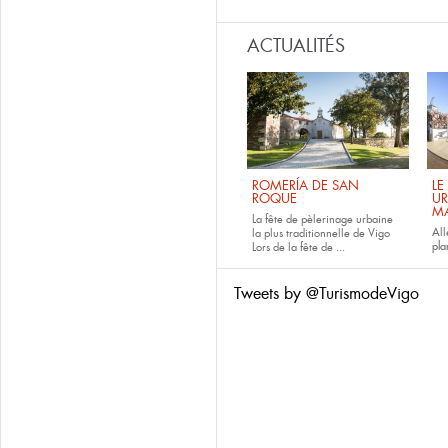
ACTUALITÉS
ROMERÍA DE SAN
LE
ROQUE
UR
M
La fête de pèlerinage urbaine
All
la plus traditionnelle de Vigo
pla
Lors de la fête de
...
Tweets by @TurismodeVigo