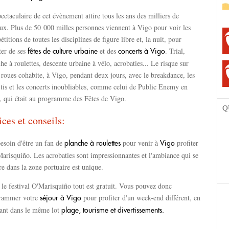
ectaculaire de cet évènement attire tous les ans des milliers de
ux. Plus de 50 000 milles personnes viennent à Vigo pour voir les
titions de toutes les disciplines de figure libre et, la nuit, pour
ter de ses
et des
. Trial,
fêtes de culture urbaine
concerts à Vigo
he à roulettes, descente urbaine à vélo, acrobaties... Le risque sur
roues cohabite, à Vigo, pendant deux jours, avec le breakdance, les
itis et les concerts inoubliables, comme celui de Public Enemy en
, qui était au programme des Fêtes de Vigo.
Q
ices et conseils:
esoin d'être un fan de
pour venir à
profiter
planche à roulettes
Vigo
arisquiño. Les acrobaties sont impressionnantes et l'ambiance qui se
re dans la zone portuaire est unique.
le festival O'Marisquiño tout est gratuit. Vous pouvez donc
rammer votre
pour profiter d'un week-end différent, en
séjour à Vigo
uant dans le même lot
plage, tourisme et divertissements.