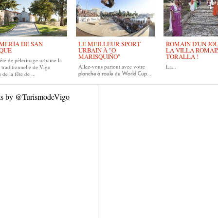
MERÍA DE SAN
LE MEILLEUR SPORT
ROMAIN D'UN JOUR
QUE
URBAIN À "O
LA VILLA ROMAI
MARISQUIÑO"
TORALLA !
ête de pèlerinage urbaine la
Allez-vous partout avec votre
La...
 traditionnelle de Vigo
du
 de la fête de
planche à roule
World Cup...
...
ts by @TurismodeVigo