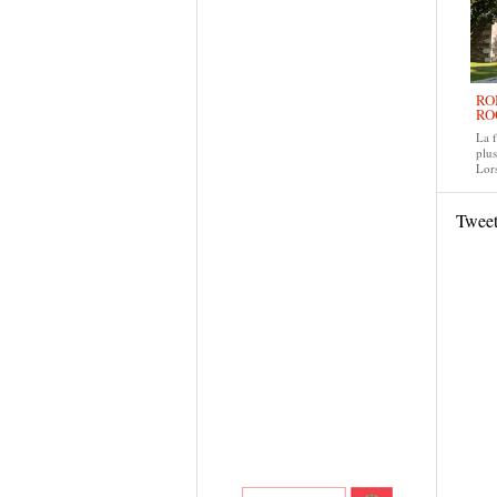
RO
RO
La f
plus
Lors
Twee