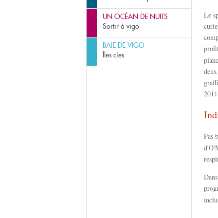
Le sp
UN OCÉAN DE NUITS
curie
Sortir à vigo
compé
BAIE DE VIGO
profi
Îles cíes
planc
deux 
graff
2011
Ind
Pas b
d'O'M
respi
Dans 
prog
incl