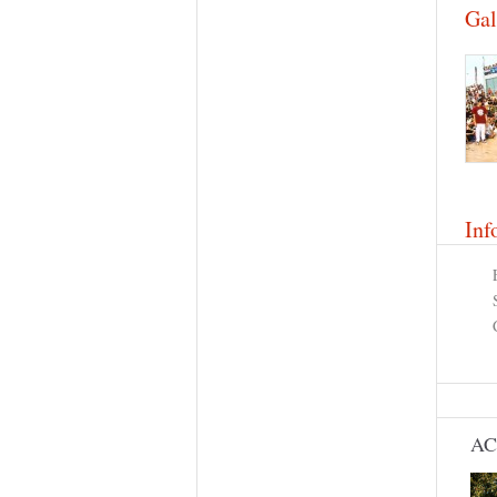
Gal
Inf
AC