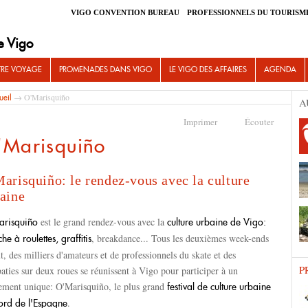
VIGO CONVENTION BUREAU
PROFESSIONNELS DU TOURISM
e Vigo
TRE VOYAGE
PROMENADES DANS VIGO
LE VIGO DES AFFAIRES
AGENDA
→ O'Marisquiño
ueil
A
Imprimer
Écouter
'Marisquiño
arisquiño: le rendez-vous avec la culture
aine
est le grand rendez-vous avec la
risquiño
culture urbaine de Vigo:
, breakdance... Tous les deuxièmes week-ends
he à roulettes, graffitis
t, des milliers d'amateurs et de professionnels du skate et des
P
aties sur deux roues se réunissent à Vigo pour participer à un
ement unique: O'Marisquiño, le plus grand
festival de culture urbaine
.
ord de l'Espagne