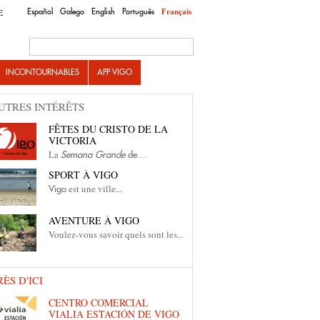
Español
Galego
English
Português
Français
E
Search this site
INCONTOURNABLES
APP VIGO
UTRES INTÉRÊTS
FÊTES DU CRISTO DE LA
VICTORIA
La
Semana Grande
de...
SPORT À VIGO
est une ville...
Vigo
AVENTURE À VIGO
Voulez-vous savoir quels sont les...
RÈS D'ICI
CENTRO COMERCIAL
VIALIA ESTACIÓN DE VIGO