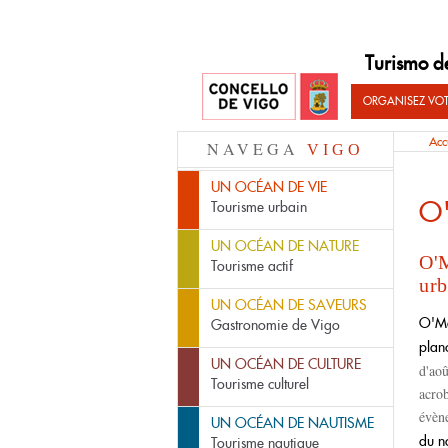
Turismo d
ORGANISEZ VO
Acc
NAVEGA
VIGO
UN OCÉAN DE VIE
O
Tourisme urbain
UN OCÉAN DE NATURE
O'M
Tourisme actif
urb
UN OCÉAN DE SAVEURS
O'Ma
Gastronomie de Vigo
planc
UN OCÉAN DE CULTURE
d'aoû
Tourisme culturel
acrob
évèn
UN OCÉAN DE NAUTISME
du n
Tourisme nautique