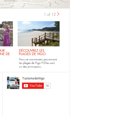
1 of 12
UR...
DÉCOUVREZ LES
INE DE
PLAGES DE VIGO
Vous ne connaissez pas encore
les
plages de Vigo ?
Elles sont
un des principaux...