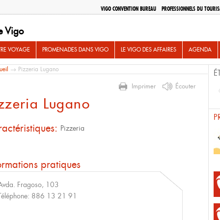
VIGO CONVENTION BUREAU
PROFESSIONNELS DU TOURI
e Vigo
TRE VOYAGE
PROMENADES DANS VIGO
LE VIGO DES AFFAIRES
AGENDA
ueil
→ Pizzeria Lugano
É
Imprimer
Écouter
zzeria Lugano
P
actéristiques:
Pizzeria
ormations pratiques
Avda. Fragoso, 103
Téléphone:
886 13 21 91