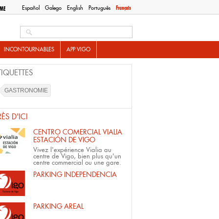
Español
Galego
English
Português
Français
SME
Search this site
INCONTOURNABLES
APP VIGO
TIQUETTES
GASTRONOMIE
RÈS D'ICI
CENTRO COMERCIAL VIALIA
ESTACIÓN DE VIGO
Vivez l'expérience Vialia au
centre de Vigo, bien plus qu'un
centre commercial ou une gare.
PARKING INDEPENDENCIA
PARKING AREAL