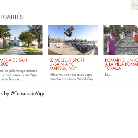
TUALITÉS
MERÍA DE SAN
LE MEILLEUR SPORT
ROMAIN D'UN JO
QUE
URBAIN À "O
À LA VILLA ROMA
MARISQUIÑO"
TORALLA !
fête de pèlerinage urbaine
Allez-vous partout avec votre
La...
lus traditionnelle de Vigo
planche à roule
du
World Cup...
 de la fête de
...
ts by @TurismodeVigo