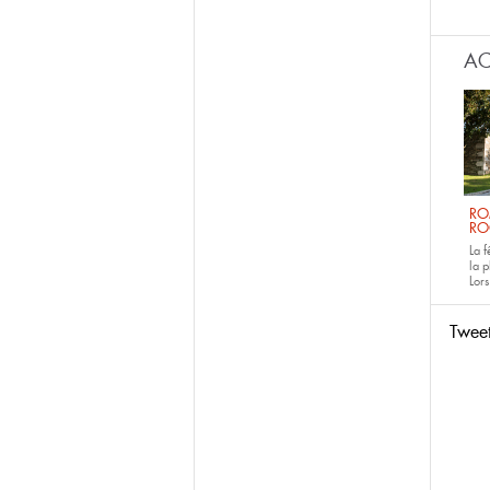
AC
RO
RO
La 
la p
Lors
Twee