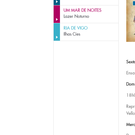
UM MAR DE NOITES
Lazer Noturno
RIA DE VIGO
Ilhas Cíes
Sexta
Ensa
Domi
18h
Repr
Vell
Mer