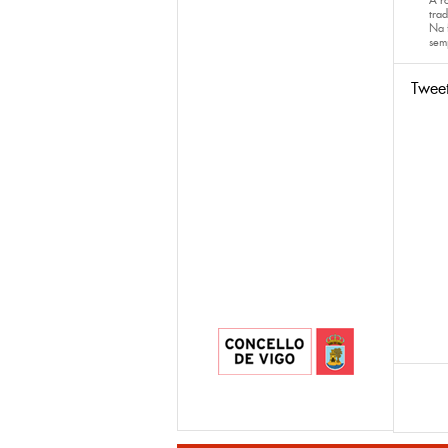
A r
trad
Na 
sem
Twee