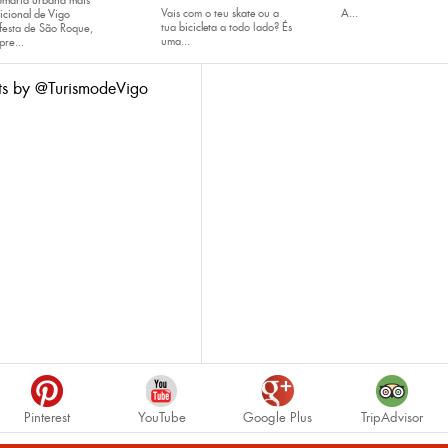
omaria urbana máis
Vais com o teu
skate
ou a
A...
icional de Vigo
tua
bicicleta
a todo lado? És
festa de São Roque,
uma...
pre...
ts by @TurismodeVigo
Pinterest
YouTube
Google Plus
TripAdvisor