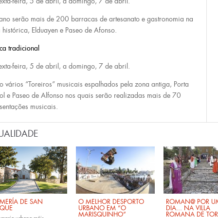
exta-feira, 5 de abril, a domingo, 7 de abril.
 ano serão mais de 200 barracas de artesanato e gastronomia na
 histórica, Elduayen e Paseo de Afonso.
ca tradicional
exta-feira, 5 de abril, a domingo, 7 de abril.
o vários “Toreiros” musicais espalhados pela zona antiga, Porta
ol e Paseo de Alfonso nos quais serão realizadas mais de 70
sentações musicais.
UALIDADE
MERÍA DE SAN
O MELHOR DESPORTO
ROMAN@ POR U
QUE
URBANO EM “O
DIA... NA VILLA
MARISQUINHO”
ROMANA DE TOR