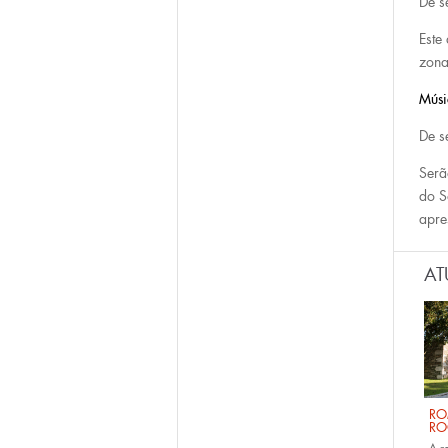
De s
Este
zona
Músi
De s
Serã
do S
apre
AT
RO
RO