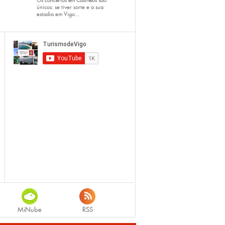
Os
concertos em Castrelos
são
únicos: se tiver sorte e a sua
estadia em Vigo...
MiNube
RSS