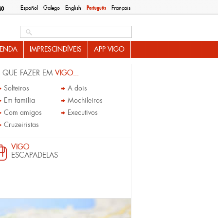
Español
Galego
English
Português
Français
MO
Search this site
ENDA
IMPRESCINDÍVEIS
APP VIGO
 QUE FAZER EM
VIGO...
Solteiros
A dois
Em família
Mochileiros
Com amigos
Executivos
Cruzeiristas
VIGO
ESCAPADELAS