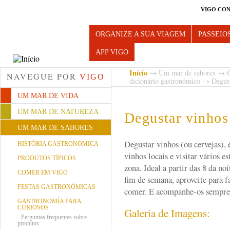
VIGO CON
Turismo de Vigo
ORGANIZE A SUA VIAGEM
PASSEIO
APP VIGO
Início
→
Um mar de sabores
→
NAVEGUE POR
VIGO
dicionário gastronómico
→ Degust
UM MAR DE VIDA
UM MAR DE NATUREZA
Degustar vinhos
UM MAR DE SABORES
Degustar vinhos (ou cervejas), 
HISTÓRIA GASTRONÓMICA
vinhos locais e visitar vários 
PRODUTOS TÍPICOS
zona. Ideal a partir das 8 da noi
COMER EM VIGO
fim de semana, aproveite para f
FESTAS GASTRONÓMICAS
comer. E acompanhe-os sempre
GASTRONOMÍA PARA
CURIOSOS
Galeria de Imagens:
-
Perguntas frequentes sobre
produtos