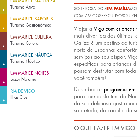
UM MAR DE NATUREZA
Turismo Ativo
EM FAMÍLIA
SOLTEIROS
A DOIS
MOC
COM AMIGOS
EXECUTIVOS
CRUZEI
UM MAR DE SABORES
Turismo Gastronómico
Viajar a
Vigo com crianças
v
mais divertida dos últimos
UM MAR DE CULTURA
Galiza é um destino de turi
Turismo Cultural
norte de Espanha: confortá
UM MAR DE NÁUTICA
serviços ao seu dispor. Vi
Turismo Náutico
específicas para crianças 
possam desfrutar com toda
UM MAR DE NOITES
você também!
Lazer Noturno
Descubra os
programas em 
RIA DE VIGO
para que desfrutem do Nort
Ilhas Cíes
da sua deliciosa gastronomi
sobretudo, do carinho da s
O QUE FAZER EM VIGO