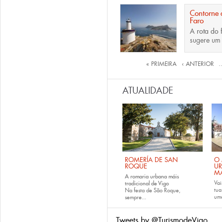
Contorne 
Faro
A
rota do 
sugere u
Páginas
« PRIMEIRA
‹ ANTERIOR
ATUALIDADE
ROMERÍA DE SAN
O 
ROQUE
U
M
A romaria urbana máis
Vai
tradicional de Vigo
tu
Na festa de São Roque,
uma
sempre...
Tweets by @TurismodeVigo