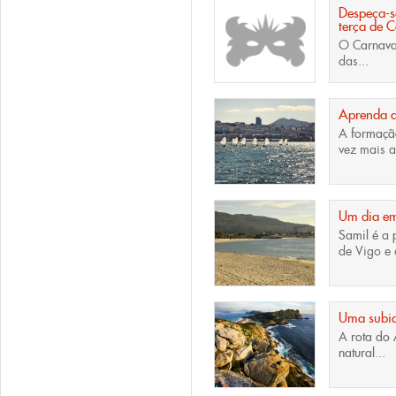
Despeça-s
terça de 
O
Carnava
das...
Aprenda a
A
formaçã
vez mais a
Um dia em
Samil
é a
de Vigo e 
Uma subid
A
rota do 
natural
...