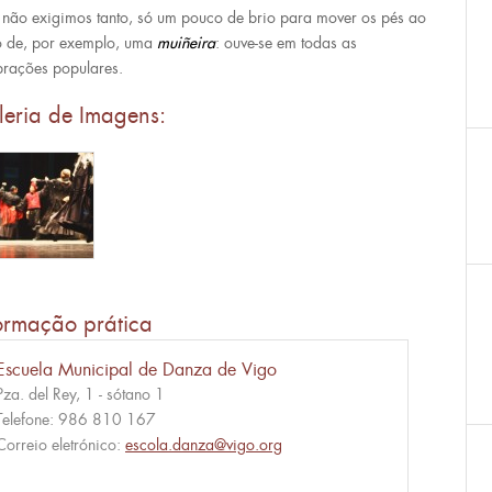
não exigimos tanto, só um pouco de brio para mover os pés ao
o de, por exemplo, uma
muiñeira
: ouve-se em todas as
brações populares.
leria de Imagens:
ormação prática
Escuela Municipal de Danza de Vigo
Pza. del Rey, 1 - sótano 1
Telefone:
986 810 167
Correio eletrónico:
escola.danza@vigo.org