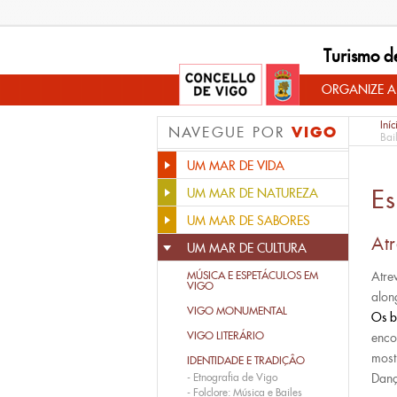
Turismo d
ORGANIZE A
Iníc
VIGO
NAVEGUE POR
Bai
UM MAR DE VIDA
Es
UM MAR DE NATUREZA
UM MAR DE SABORES
Atr
UM MAR DE CULTURA
MÚSICA E ESPETÁCULOS EM
Atre
VIGO
alon
VIGO MONUMENTAL
Os b
VIGO LITERÁRIO
enco
most
IDENTIDADE E TRADIÇÂO
-
Etnografia de Vigo
Danç
-
Folclore: Música e Bailes