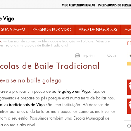
VIGO CONVENTION BUREAU
PROFISSIONAIS DO TURIS
e Vigo
 SUA VIAGEM
PASSEIOS POR VIGO
VIGO DE NEGÓCIOS
AG
io
→
Um mar de cultura
→
Identidade e tradiçâo
→
Folclore: Música e
P
les regionais
→ Escolas de Baile Tradicional
Imprimir
Ouvir
colas de Baile Tradicional
eva-se no baile galego
va-se a praticar um pouco de
baile galego em Vigo
: faça os
gamentos e prepare os pés porque está numa terra de bailarinos.
ailes tradicionais de Vigo
são uma instituição. Há dezenas de
ntros por ano, onde tanto os mais pequenos como os mais velhos
ram o seu estilo. Possuímos também uma Escola Municipal de
a ao mais alto nível.
O