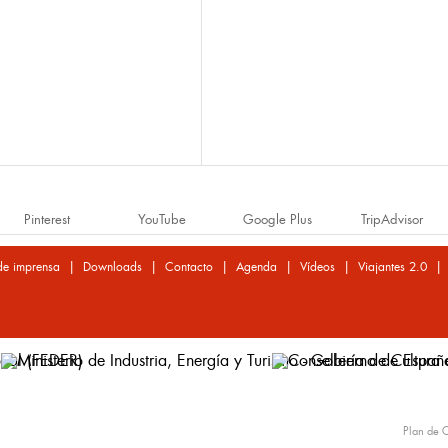
Pinterest
YouTube
Google Plus
TripAdvisor
|
|
|
|
|
de imprensa
Downloads
Contacto
Agenda
Vídeos
Viajantes 2.0
Plan de C