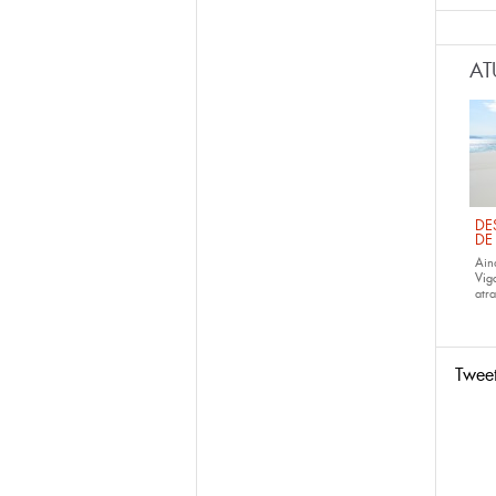
AT
DE
DE
Ain
Vig
atra
Twee