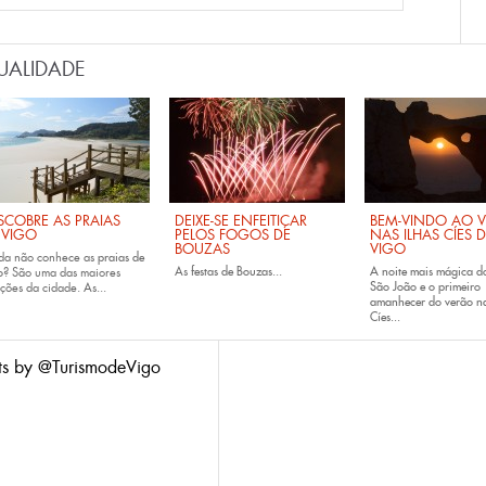
UALIDADE
SCOBRE AS PRAIAS
DEIXE-SE ENFEITIÇAR
BEM-VINDO AO 
 VIGO
PELOS FOGOS DE
NAS ILHAS CÍES 
BOUZAS
VIGO
da não conhece as
praias de
As
festas de
Bouzas
...
A noite mais mágica d
o
? São uma das maiores
São João e o primeiro
ções da cidade. As...
amanhecer do verão na
Cíes...
ts by @TurismodeVigo