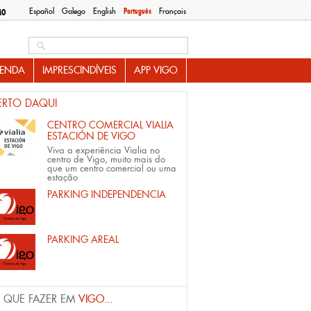
Español
Galego
English
Português
Français
MO
Search this site
ENDA
IMPRESCINDÍVEIS
APP VIGO
ERTO DAQUI
CENTRO COMERCIAL VIALIA
ESTACIÓN DE VIGO
Viva a experiência Vialia no
centro de Vigo, muito mais do
que um centro comercial ou uma
estação
PARKING INDEPENDENCIA
PARKING AREAL
 QUE FAZER EM
VIGO...