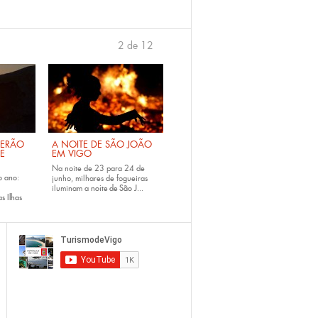
2 de 12
anterior
›
VERÃO
A NOITE DE SÃO JOÃO
DE
EM VIGO
Na noite de 23 para 24 de
o ano:
junho, milhares de fogueiras
iluminam a
noite de São J...
s Ilhas