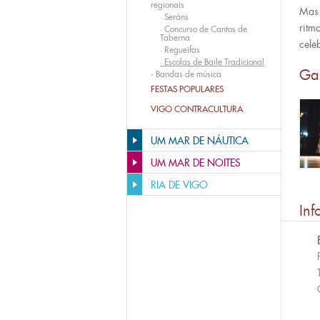
regionais
Mas 
·
Seráns
ritm
·
Concurso de Cantos de
Taberna
cele
·
Regueifas
·
Escolas de Baile Tradicional
Ga
-
Bandas de música
FESTAS POPULARES
VIGO CONTRACULTURA
UM MAR DE NÁUTICA
UM MAR DE NOITES
RIA DE VIGO
Inf