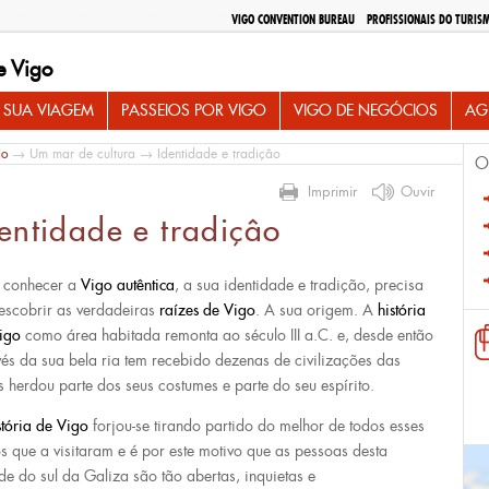
VIGO CONVENTION BUREAU
PROFISSIONAIS DO TURIS
e Vigo
 SUA VIAGEM
PASSEIOS POR VIGO
VIGO DE NEGÓCIOS
AG
io
→
Um mar de cultura
→ Identidade e tradiçâo
O
Imprimir
Ouvir
entidade e tradiçâo
 conhecer a
Vigo autêntica
, a sua identidade e tradição, precisa
escobrir as verdadeiras
raízes de Vigo
. A sua origem. A
história
igo
como área habitada remonta ao século III a.C. e, desde então
vés da sua bela ria tem recebido dezenas de civilizações das
s herdou parte dos seus costumes e parte do seu espírito.
stória de
Vigo
forjou-se tirando partido do melhor de todos esses
s que a visitaram e é por este motivo que as pessoas desta
de do sul da Galiza são tão abertas, inquietas e