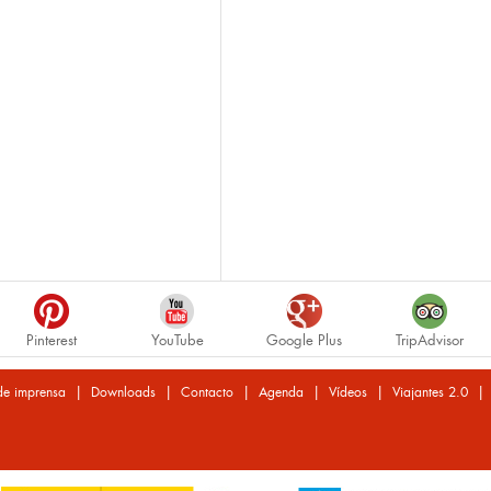
Pinterest
YouTube
Google Plus
TripAdvisor
|
|
|
|
|
de imprensa
Downloads
Contacto
Agenda
Vídeos
Viajantes 2.0