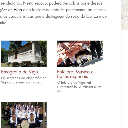
eendedoras. Nesta secção, poderá descobrir parte dessas
ições de Vigo
e do folclore da cidade, percebendo ao mesmo
o as características que a distinguem do resto da Galiza e de
anha.
Etnografia de Vigo
Folclore: Música e
Bailes regionais
Os segredos da etnografia de
Vigo são essenciais para...
O folclore de Vigo vai
surpreendê-lo. A música é um
dos...