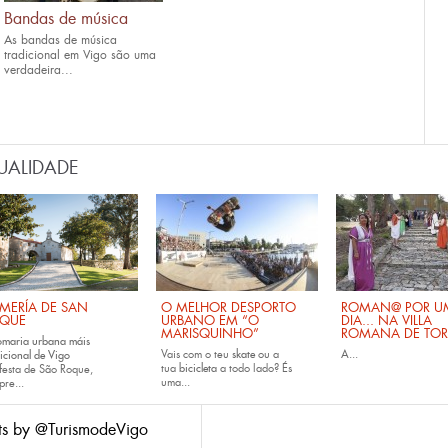
Bandas de música
As bandas de música
tradicional em Vigo são uma
verdadeira...
UALIDADE
MERÍA DE SAN
O MELHOR DESPORTO
ROMAN@ POR U
QUE
URBANO EM “O
DIA... NA VILLA
MARISQUINHO”
ROMANA DE TOR
omaria urbana máis
Vais com o teu
skate
ou a
A...
icional de Vigo
tua
bicicleta
a todo lado? És
festa de São Roque,
uma...
pre...
ts by @TurismodeVigo