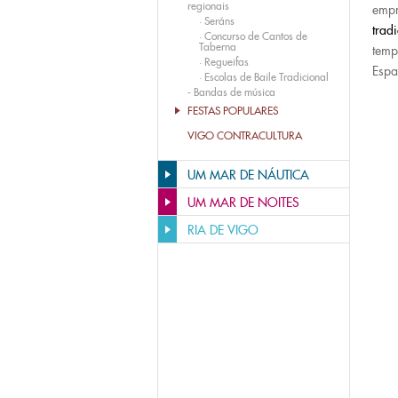
regionais
empr
·
Seráns
trad
·
Concurso de Cantos de
Taberna
temp
·
Regueifas
Esp
·
Escolas de Baile Tradicional
-
Bandas de música
FESTAS POPULARES
VIGO CONTRACULTURA
UM MAR DE NÁUTICA
UM MAR DE NOITES
RIA DE VIGO