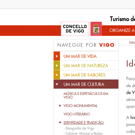
Turismo d
ORGANIZE A
Iníc
VIGO
NAVEGUE POR
UM MAR DE VIDA
Id
UM MAR DE NATUREZA
UM MAR DE SABORES
Para
UM MAR DE CULTURA
de d
de V
MÚSICA E ESPETÁCULOS EM
VIGO
atra
VIGO MONUMENTAL
quai
VIGO LITERÁRIO
A
hi
IDENTIDADE E TRADIÇÂO
povo
-
Etnografia de Vigo
cida
-
Folclore: Música e Bailes