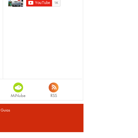
MiNube
RSS
|
Guias