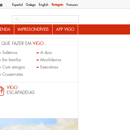
Español
Galego
English
Português
Français
MO
Search this site
ENDA
IMPRESCINDÍVEIS
APP VIGO
 QUE FAZER EM
VIGO...
Solteiros
A dois
Em família
Mochileiros
Com amigos
Executivos
Cruzeiristas
VIGO
ESCAPADELAS