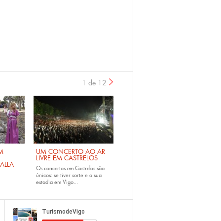
1 de 12
›
M
UM CONCERTO AO AR
LIVRE EM CASTRELOS
ALLA
Os
concertos em Castrelos
são
únicos: se tiver sorte e a sua
estadia em Vigo...