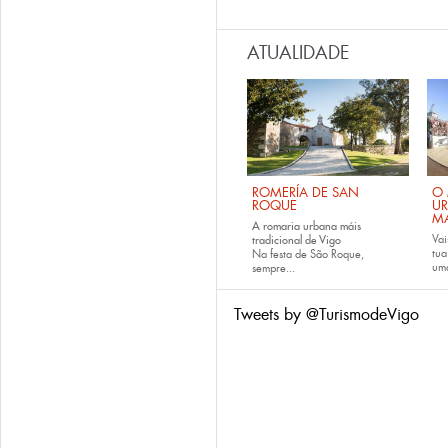
ATUALIDADE
ROMERÍA DE SAN
O 
ROQUE
U
M
A romaria urbana máis
Vai
tradicional de Vigo
tu
Na festa de São Roque,
uma
sempre...
Tweets by @TurismodeVigo