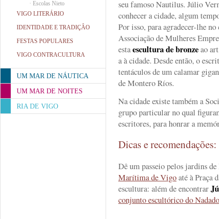
seu famoso Nautilus. Júlio Ver
·
Escolas Nieto
conhecer a cidade, algum tempo
VIGO LITERÁRIO
Por isso, para agradecer-lhe no
IDENTIDADE E TRADIÇÂO
Associação de Mulheres Empre
FESTAS POPULARES
escultura de bronze
esta
ao art
VIGO CONTRACULTURA
a à cidade. Desde então, o escri
tentáculos de um calamar gigant
UM MAR DE NÁUTICA
de Montero Ríos.
UM MAR DE NOITES
Na cidade existe também a Soc
RIA DE VIGO
grupo particular no qual figuram
escritores, para honrar a memór
Dicas e recomendações
Dê um passeio pelos jardins d
Marítima de Vigo
até à Praça d
Jú
escultura: além de encontrar
conjunto escultórico do Nadad