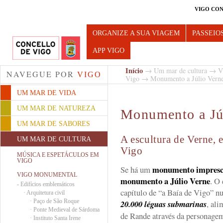
VIGO CON
Turismo de Vigo
ORGANIZE A SUA VIAGEM
PASSEIO
APP VIGO
Início
→
Um mar de cultura
→
V
NAVEGUE POR
VIGO
Vigo
→ Monumento a Júlio Vern
UM MAR DE VIDA
UM MAR DE NATUREZA
Monumento a Jú
UM MAR DE SABORES
A escultura de Verne, 
UM MAR DE CULTURA
Vigo
MÚSICA E ESPETÁCULOS EM
VIGO
monumento impresci
Se há um
VIGO MONUMENTAL
monumento a Júlio Verne
. O 
-
Edifícios emblemáticos
capítulo de “a Baía de Vigo” n
·
Arquitetura civil
·
Paço de São Roque
20.000 léguas submarinas
, ali
·
Ponte Medieval de Sárdoma
de Rande através da personage
·
Instituto Santa Irene