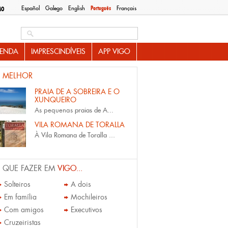
Español
Galego
English
Português
Français
MO
Search this site
ENDA
IMPRESCINDÍVEIS
APP VIGO
 MELHOR
PRAIA DE A SOBREIRA E O
XUNQUEIRO
As pequenas
praias de A...
VILA ROMANA DE TORALLA
À
Vila Romana de Toralla
...
 QUE FAZER EM
VIGO...
Solteiros
A dois
Em família
Mochileiros
Com amigos
Executivos
Cruzeiristas