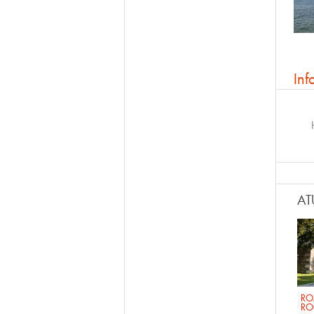
Inf
AT
RO
RO