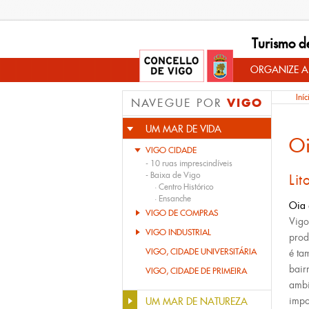
Turismo d
ORGANIZE A
Iníc
VIGO
NAVEGUE POR
UM MAR DE VIDA
O
VIGO CIDADE
-
10 ruas imprescindíveis
-
Baixa de Vigo
Lit
·
Centro Histórico
·
Ensanche
Oia
VIGO DE COMPRAS
Vigo
VIGO INDUSTRIAL
prod
VIGO, CIDADE UNIVERSITÁRIA
é t
bair
VIGO, CIDADE DE PRIMEIRA
ambi
impo
UM MAR DE NATUREZA