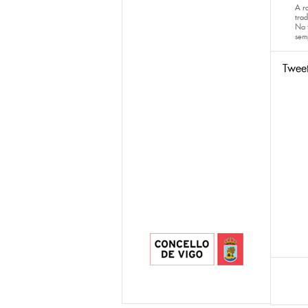
A r
trad
Na 
sem
Twee