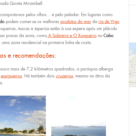
ada Quinta Mirambell.
conquista-nos pelos olhos… e pelo paladar. Em lugares como
ido
podem comer-se os melhores
produtos do mar
da
ria de Vigo
.
squeiras, tascas e
taperías
estão à sua espera após um plácido
nas praias da zona, como
A Sobreira e O Xunqueiro
no
Cabo
, uma zona residencial na primeira linha de costa.
cas e recomendações:
ouco mais de 7,2 kilómetros quadrados, a paróquia alberga
4
espigueiros
. Há também dois
cruzeiros
, mesmo no átrio da
a.