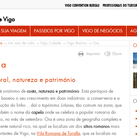
VIGO CONVENTION BUREAU
PROFISSIONAIS DO TURIS
e Vigo
 SUA VIAGEM
PASSEIOS POR VIGO
VIGO DE NEGÓCIOS
AG
io
→
Um mar de vida
→
Vigo Cidade
→
Vigo Bairros
→ Oia
O
Imprimir
Ouvir
ia
oral, natureza e património
é sinónimo de
costa, natureza e património
. Esta paróquia de
 baseou o seu crescimento em duas indústrias: a conserveira e a
O
ução do linho… daí o topónimo
Liñares
, tão comum na zona, que
ambém o nome da
capela
onde se celebra a popular romaria do
ro, no mês de setembro. Oia é uma zona de geografia completa e
ente natural rico, na qual se localiza um dos
sítios romanos
mais
rtantes de Vigo, na
Vila Romana de Toralla
, que se localiza na