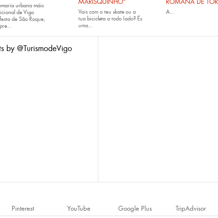
MARISQUINHO”
ROMANA DE TOR
omaria urbana máis
Vais com o teu
skate
ou a
A...
icional de Vigo
tua
bicicleta
a todo lado? És
festa de São Roque,
uma...
pre...
ts by @TurismodeVigo
Pinterest
YouTube
Google Plus
TripAdvisor