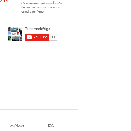
ALLA
Os
concertos em Castrelos
são
únicos: se tiver sorte e a sua
estadia em Vigo...
MiNube
RSS