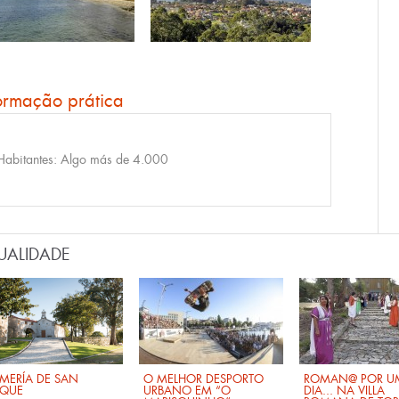
ormação prática
Habitantes: Algo más de 4.000
UALIDADE
MERÍA DE SAN
O MELHOR DESPORTO
ROMAN@ POR U
QUE
URBANO EM “O
DIA... NA VILLA