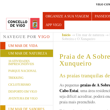
VIGO CON
Turismo de Vigo
ORGANIZE A SUA VIAGEM
PASSEIO
APP VIGO
Início
→
Um mar de natureza
→
NAVEGUE POR
VIGO
Sobreira e O Xunqueiro
UM MAR DE VIDA
UM MAR DE NATUREZA
Praia de A Sobre
10 ATIVIDADES
Xunqueiro
IMPRESCINDÍVEIS
PARQUE NACIONAL
As praias tranquilas d
TREKKING
praias de A Sobr
As pequenas
CICLOTURISMO
Cabo Estai
, uma área residenci
DESPORTO EM VIGO
seja difícil acreditar, poderá e
AVENTURA EM VIGO
praia mais preenchido.
UM MAR DE SABORES