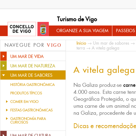
Turismo de Vigo
ORGANIZE A SUA VIAGEM
PASSEIOS
Início
→
Um mar de sabores
→
NAVEGUE POR
VIGO
terra
→ A vitela galega
UM MAR DE VIDA
UM MAR DE NATUREZA
A vitela galega
UM MAR DE SABORES
Na Galiza produz-se
carne
HISTÓRIA GASTRONÓMICA
4.000 anos. Esta carne te
PRODUTOS TÍPICOS
Geográfica Protegida, o qu
COMER EM VIGO
uma carne de um animal nas
FESTAS GASTRONÓMICAS
na Galiza, procedente de 
GASTRONOMÍA PARA
CURIOSOS
Dicas e recomendaçõ
UM MAR DE CULTURA