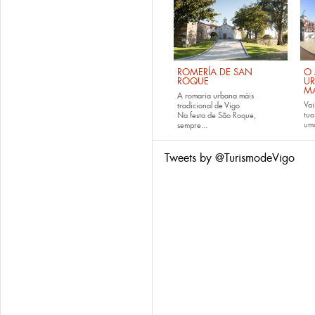
ROMERÍA DE SAN
O 
ROQUE
U
M
A romaria urbana máis
Vai
tradicional de Vigo
tu
Na festa de São Roque,
uma
sempre...
Tweets by @TurismodeVigo