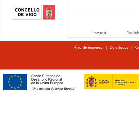
Pinterest
YouTu
|
|
Área de imprensa
Downloads
Co