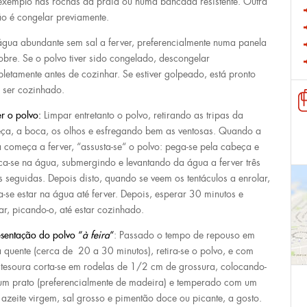
exemplo nas rochas da praia ou numa bancada resistente. Outra
o é congelar previamente.
água abundante sem sal a ferver, preferencialmente numa panela
obre. Se o polvo tiver sido congelado, descongelar
letamente antes de cozinhar. Se estiver golpeado, está pronto
 ser cozinhado.
r o polvo:
Limpar entretanto o polvo, retirando as tripas da
ça, a boca, os olhos e esfregando bem as ventosas. Quando a
 começa a ferver, “assusta-se“ o polvo: pega-se pela cabeça e
ca-se na água, submergindo e levantando da água a ferver três
s seguidas. Depois disto, quando se veem os tentáculos a enrolar,
a-se estar na água até ferver. Depois, esperar 30 minutos e
ar, picando-o, até estar cozinhado.
sentação do
polvo “
à feira
“
: Passado o tempo de repouso em
 quente (cerca de 20 a 30 minutos), retira-se o polvo, e com
tesoura corta-se em rodelas de 1/2 cm de grossura, colocando-
um prato (preferencialmente de madeira) e temperado com um
azeite virgem, sal grosso e pimentão doce ou picante, a gosto.