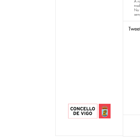
A r
trad
Na 
sem
Twee