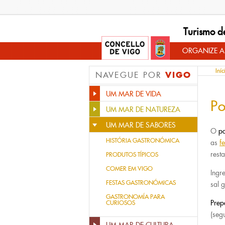
Turismo d
ORGANIZE A
Iníc
VIGO
NAVEGUE POR
UM MAR DE VIDA
Po
UM MAR DE NATUREZA
UM MAR DE SABORES
O
po
HISTÓRIA GASTRONÓMICA
as
f
rest
PRODUTOS TÍPICOS
COMER EM VIGO
Ingr
FESTAS GASTRONÓMICAS
sal 
GASTRONOMÍA PARA
Prep
CURIOSOS
(seg