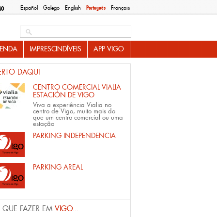
Español
Galego
English
Português
Français
MO
Search this site
ENDA
IMPRESCINDÍVEIS
APP VIGO
ERTO DAQUI
CENTRO COMERCIAL VIALIA
ESTACIÓN DE VIGO
Viva a experiência Vialia no
centro de Vigo, muito mais do
que um centro comercial ou uma
estação
PARKING INDEPENDENCIA
PARKING AREAL
 QUE FAZER EM
VIGO...