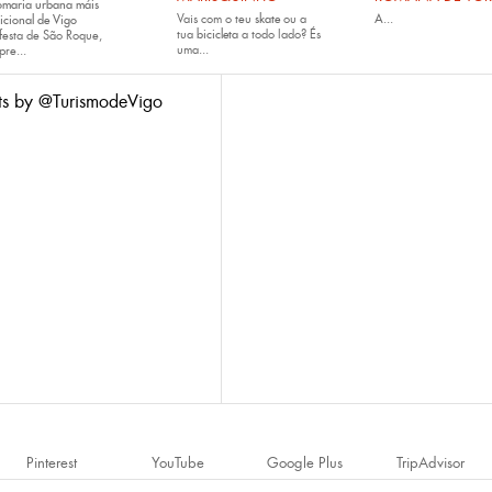
omaria urbana máis
Vais com o teu
skate
ou a
A...
icional de Vigo
tua
bicicleta
a todo lado? És
festa de São Roque,
uma...
pre...
ts by @TurismodeVigo
Pinterest
YouTube
Google Plus
TripAdvisor