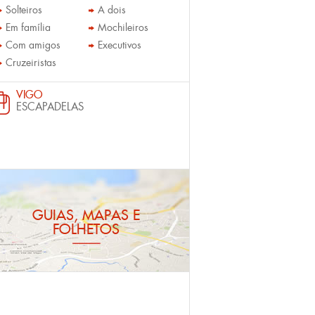
Solteiros
A dois
Em família
Mochileiros
Com amigos
Executivos
Cruzeiristas
VIGO
ESCAPADELAS
GUIAS, MAPAS E
FOLHETOS