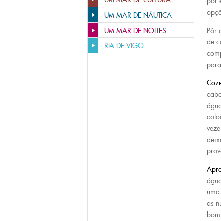
UM MAR DE CULTURA
por 
opçã
UM MAR DE NÁUTICA
UM MAR DE NOITES
Pôr 
de c
RIA DE VIGO
comp
para
Coze
cabe
água
colo
veze
deix
prov
Apre
água
uma 
as n
bom 