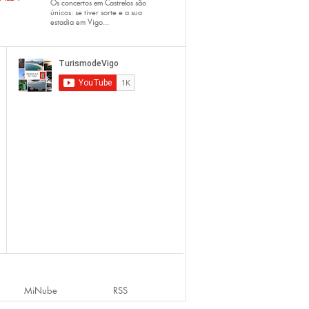
Os
concertos em Castrelos
são
únicos: se tiver sorte e a sua
estadia em Vigo...
MiNube
RSS