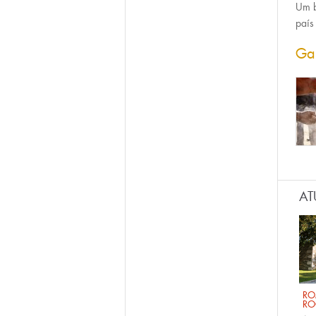
Um b
país
Ga
AT
RO
RO