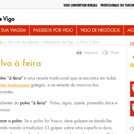
VIGO CONVENTION BUREAU
PROFISSIONAIS DO TURIS
e Vigo
 SUA VIAGEM
PASSEIOS POR VIGO
VIGO DE NEGÓCIOS
AG
io
→
Um mar de sabores
→
Receitário de Vigo
→ Polvo à feira
P
Imprimir
Ouvir
lvo à feira
lvo “
à feira
“
é uma receita tradicional que se encontra em todas
estas tradicionais
galegas, e na ementa da maioria dos
aurantes.
edientes do
polvo “
à feira
“
: Polvo, água, azeite, pimentão doce e
grosso.
arar o polvo:
Se o polvo for fresco, deve golpear-se dando-lhe
undo manda a tradição) 33 golpes sobre uma superfície dura,
O