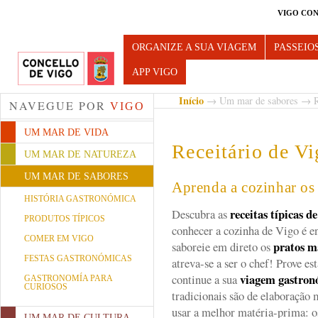
VIGO CON
Turismo de Vigo
ORGANIZE A SUA VIAGEM
PASSEIO
APP VIGO
Início
→
Um mar de sabores
→ Re
NAVEGUE POR
VIGO
UM MAR DE VIDA
Receitário de V
UM MAR DE NATUREZA
UM MAR DE SABORES
Aprenda a cozinhar os 
HISTÓRIA GASTRONÓMICA
receitas típicas d
Descubra as
PRODUTOS TÍPICOS
conhecer a cozinha de Vigo é en
COMER EM VIGO
pratos m
saboreie em direto os
FESTAS GASTRONÓMICAS
atreva-se a ser o chef! Prove es
viagem gastron
continue a sua
GASTRONOMÍA PARA
CURIOSOS
tradicionais são de elaboração
usar a melhor matéria-prima: 
UM MAR DE CULTURA