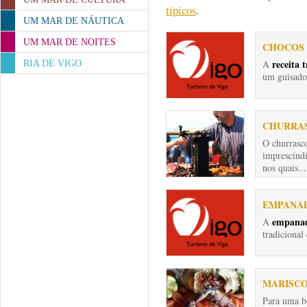
típicos
.
UM MAR DE NÁUTICA
UM MAR DE NOITES
CHOCOS 
receita 
A
RIA DE VIGO
um guisado
CHURRA
O churrasc
imprescindí
nos quais...
EMPANAD
empanad
A
tradicional
MARISCO
Para uma 