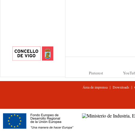
Pinterest
YouTu
|
|
Área de imprensa
Downloads