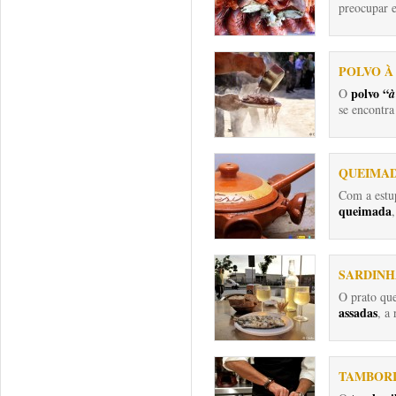
preocupar e
POLVO À
polvo “
O
à
se encontra
QUEIMA
Com a est
queimada
,
SARDINH
O prato que
assadas
, a
TAMBORI