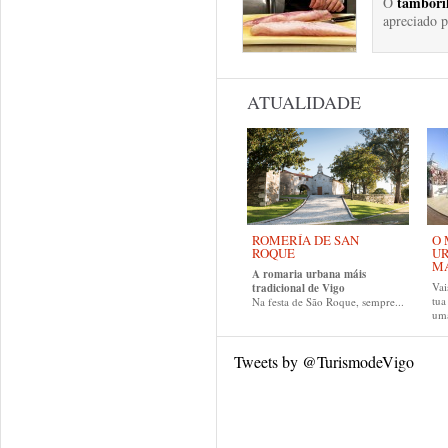
tamboril
O
apreciado p
ATUALIDADE
ROMERÍA DE SAN
O 
ROQUE
UR
MA
A romaria urbana máis
Vai
tradicional de Vigo
tu
Na festa de São Roque, sempre...
uma
Tweets by @TurismodeVigo