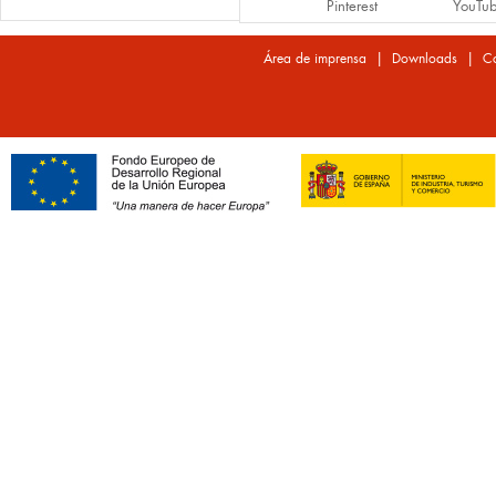
Pinterest
YouTu
|
|
Área de imprensa
Downloads
Co