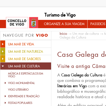
Turismo de Vigo
ORGANIZE A SUA VIAGEM
PASSEIOS
Início
→
Um mar de cultura
→
M
VIGO
NAVEGUE POR
Galega da Cultura
UM MAR DE VIDA
UM MAR DE NATUREZA
Casa Galega d
UM MAR DE SABORES
Visite a antiga Câma
UM MAR DE CULTURA
MÚSICA E ESPETÁCULOS EM
A
Casa Galega da Cultura
é
VIGO
que combina a programaç
VIGO MONUMENTAL
literárias em Vigo
com a exi
VIGO LITERÁRIO
bibliográfico e museográfi
realidade histórica e atual
IDENTIDADE E TRADIÇÂO
FESTAS POPULARES
Além do edifício principal,