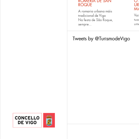
ROMERÍA DE SAN
O 
ROQUE
U
M
A romaria urbana máis
Vai
tradicional de Vigo
tu
Na festa de São Roque,
uma
sempre...
Tweets by @TurismodeVigo