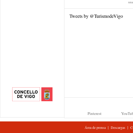
una
Tweets by @TurismodeVigo
Pinterest
YouTu
|
|
Área de prensa
Descargas
C