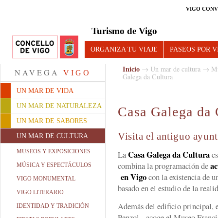
VIGO CONV
Turismo de Vigo
ORGANIZA TU VIAJE
PASEOS POR V
Inicio
→
Un mar de cultura
→
Mu
NAVEGA
VIGO
Galega da Cultura
UN MAR DE VIDA
UN MAR DE NATURALEZA
Casa Galega da 
UN MAR DE SABORES
Visita el antiguo ayun
UN MAR DE CULTURA
MUSEOS Y EXPOSICIONES
Casa Galega da Cultura
La
e
ac
combina la programación de
MÚSICA Y ESPECTÁCULOS
en Vigo
con la existencia de u
VIGO MONUMENTAL
basado en el estudio de la reali
VIGO LITERARIO
Además del edificio principal, 
IDENTIDAD Y TRADICIÓN
Penzol, acoge el Museo Franci