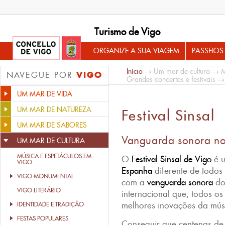
Turismo de Vigo
ORGANIZE A SUA VIAGEM
PASSEIOS
Início
→
Um mar de cultura
→
M
VIGO
NAVEGUE POR
Grandes concertos e festivais
→ F
UM MAR DE VIDA
UM MAR DE NATUREZA
Festival Sinsal
UM MAR DE SABORES
Vanguarda sonora no f
UM MAR DE CULTURA
MÚSICA E ESPETÁCULOS EM
O
Festival Sinsal
de Vigo
é 
VIGO
Espanha
diferente de todos
VIGO MONUMENTAL
com a
vanguarda sonora
do
VIGO LITERÁRIO
internacional que, todos os
melhores inovações da músi
IDENTIDADE E TRADIÇÂO
FESTAS POPULARES
Conseguir que centenas d