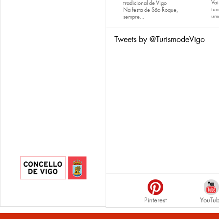
Vai
tradicional de Vigo
tu
Na festa de São Roque,
uma
sempre...
Tweets by @TurismodeVigo
Pinterest
YouTu