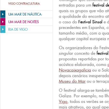
VIGO CONTRACULTURA
entradas para um
festival 
quais os grupos que vão at
UM MAR DE NÁUTICA
a qualidade do encontro at
o caso do
Festival Sinsal
e 
UM MAR DE NOITES
precedentes em Espanha, c
RIA DE VIGO
tamanho médio, com a qua
qualquer capital europeia
Os organizadores do Festi
singular conceito de
festiva
propostas repartidas por t
acústica elaborada, como
Novacaixagalicia
ou a Sal
depois cenários inesperado
Museu do Mar
ou o terraç
O festival alarga-se també
Galiza. Por exemplo, na I
Vigo
, todos os verões se o
mais atrativos, ao qual ap